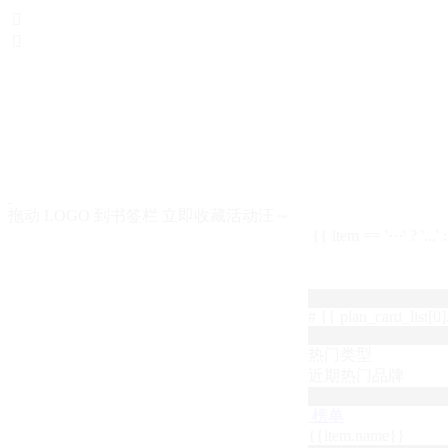


拖动 LOGO 到书签栏 立即收藏活动汪～
{{ item == '···' ? '...'
# {{ plan_card_list[0].
热门类型
近期热门品牌
榜单
{{item.name}}