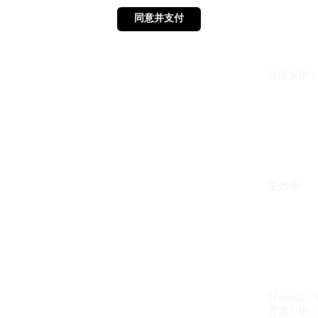
同意并支付
同意并支付
方案VIP：{{ 
生效中
{{design_
方案VIP：