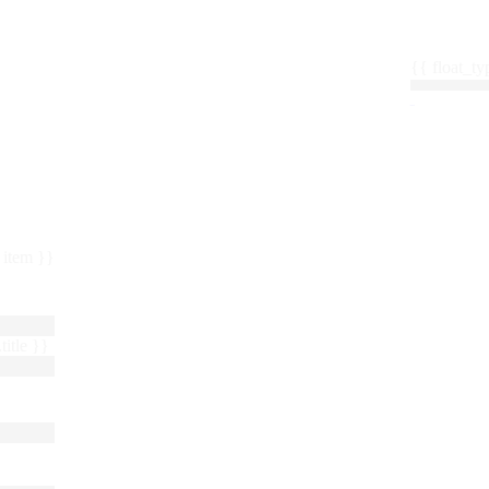
{{ float_
 : item }}
title }}