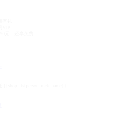
册有礼
VIP
50元！还享免费
态
{{shop_list.person_nick_name}}
录