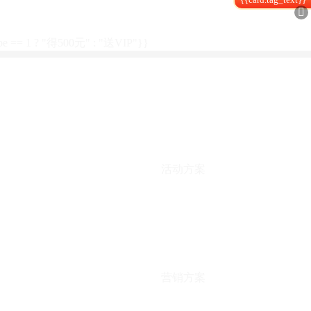

type == 1 ? "得500元" : "送VIP"}}
活动方案
营销方案