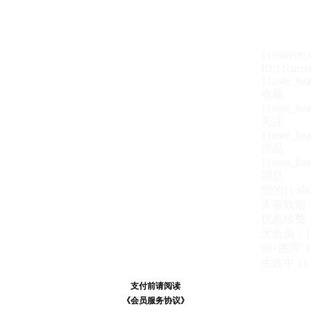
{{current
ID:{{curre
{{user_hea
收藏
{{user_hea
关注
{{user_hea
作品
{{user_hea
消息
您的{{ show
天
有效期
优惠续费
大会员：{{ de
例+图库' }
生效中
{{
支付前请阅读
支付前请阅读
《汪币规则说明》
《会员服务协议》