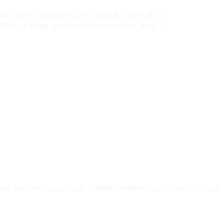
vip_info?.is_content_vip > 0 ? '去续费' : '未开通' }}
 {{ design_member_info.expired_time_show }}
der_box_info.balance_gold > 99999 ? '99999+' : user_header_box_