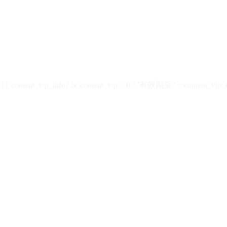
ontent_vip_info?.is_content_vip > 0 ? '有效期至 ' + content_vip_inf