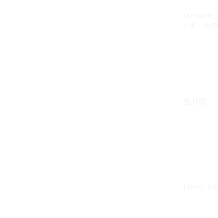
{{content_
VIP：有效期至
去升级
{{user_hea