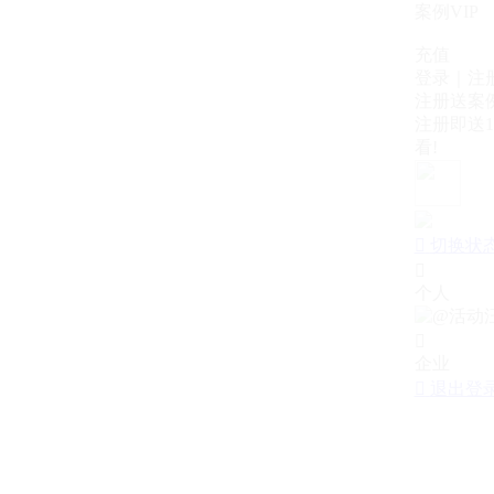
案例VIP
充值
登录｜注
注册送案例
注册即送1
看!

切换状

个人

企业

退出登