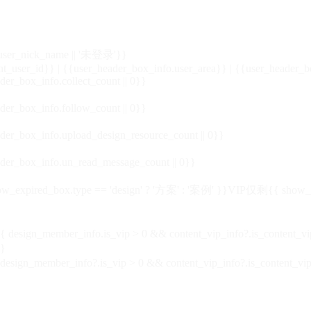
_user_nick_name || '未登录'}}
nt_user_id}} | {{user_header_box_info.user_area}} | {{user_header_b
der_box_info.collect_count || 0}}
der_box_info.follow_count || 0}}
der_box_info.upload_design_resource_count || 0}}
der_box_info.un_read_message_count || 0}}
_expired_box.type == 'design' ? '方案' : '案例' }}VIP
仅剩{{ show_exp
sign_member_info.is_vip > 0 && content_vip_info?.is_content_
}
 design_member_info?.is_vip > 0 && content_vip_info?.is_content_