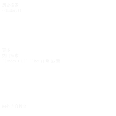
历史搜索
{{history}}
更多
热门搜索
{{ index + 1 }}
{{ hot }}
爆
热
新
站外内容搜查