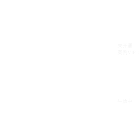
未开通
案例VIP：{{ c
生效中