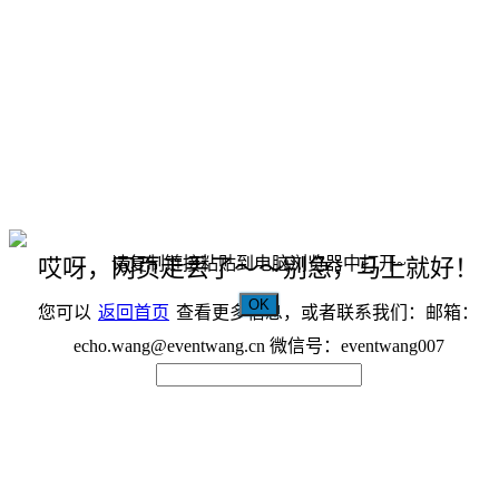
请复制链接粘贴到电脑浏览器中打开~
哎呀，网页走丢了～～别急，马上就好！
OK
您可以
返回首页
查看更多信息，或者联系我们：邮箱：
echo.wang@eventwang.cn 微信号：eventwang007