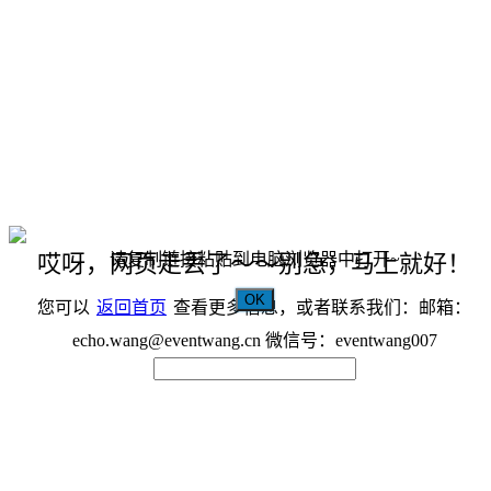
请复制链接粘贴到电脑浏览器中打开~
哎呀，网页走丢了～～别急，马上就好！
OK
您可以
返回首页
查看更多信息，或者联系我们：邮箱：
echo.wang@eventwang.cn 微信号：eventwang007