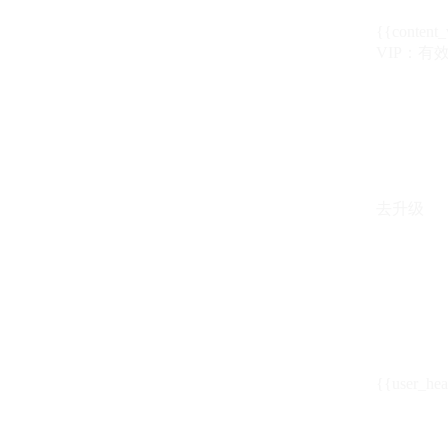
{{content_
VIP：有效期至
去升级
{{user_hea