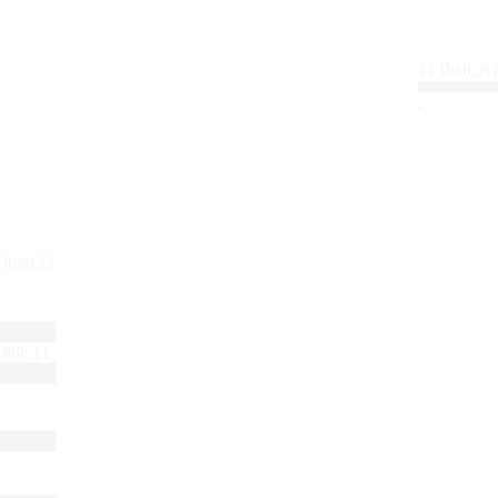
{{ float_
 : item }}
title }}