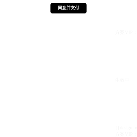
同意并支付
同意并支付
方案VIP：{{ 
生效中
{{design_
方案VIP：