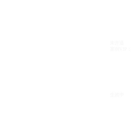
未开通
案例VIP：{{ c
生效中