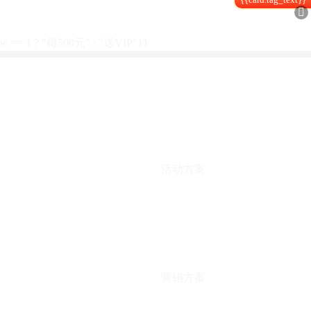

type == 1 ? "得500元" : "送VIP"}}
活动方案
营销方案