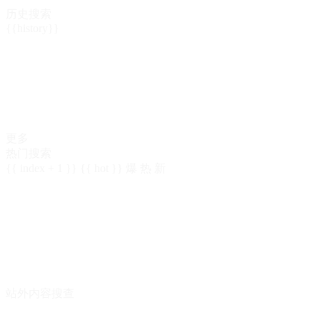
历史搜索
{{history}}
更多
热门搜索
{{ index + 1 }}
{{ hot }}
爆
热
新
站外内容搜查