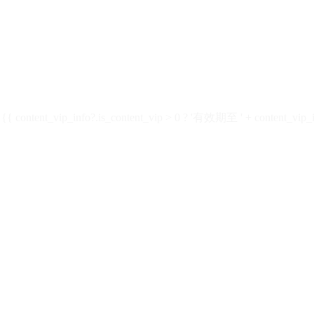
ontent_vip_info?.is_content_vip > 0 ? '有效期至 ' + content_vip_inf