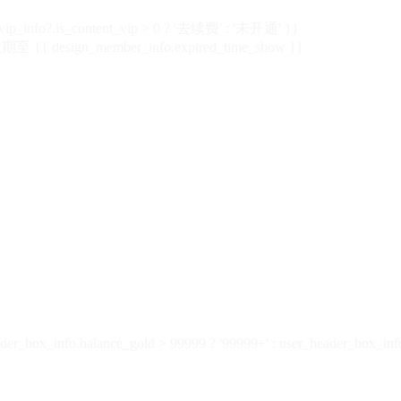
vip_info?.is_content_vip > 0 ? '去续费' : '未开通' }}
 {{ design_member_info.expired_time_show }}
der_box_info.balance_gold > 99999 ? '99999+' : user_header_box_