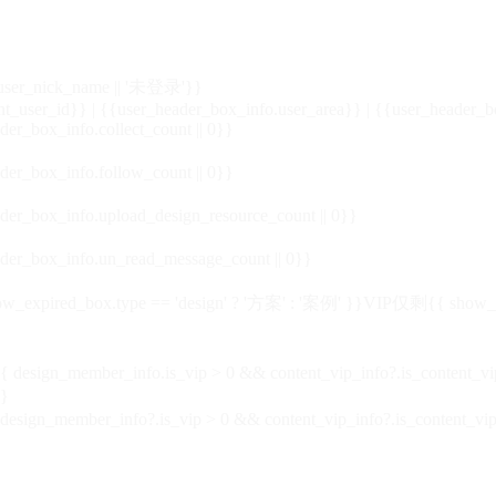
_user_nick_name || '未登录'}}
nt_user_id}} | {{user_header_box_info.user_area}} | {{user_header_b
der_box_info.collect_count || 0}}
der_box_info.follow_count || 0}}
der_box_info.upload_design_resource_count || 0}}
der_box_info.un_read_message_count || 0}}
_expired_box.type == 'design' ? '方案' : '案例' }}VIP
仅剩{{ show_exp
sign_member_info.is_vip > 0 && content_vip_info?.is_content_
}
 design_member_info?.is_vip > 0 && content_vip_info?.is_content_