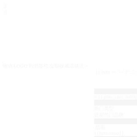


拖动 LOGO 到书签栏 立即收藏活动汪～
{{ item == '···' ? '...'
# {{ plan_card_list[0].
热门类型
近期热门品牌
榜单
{{item.name}}