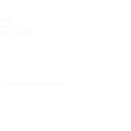
册有礼
VIP
50元！还享免费
态
{{shop_list.person_nick_name}}
录