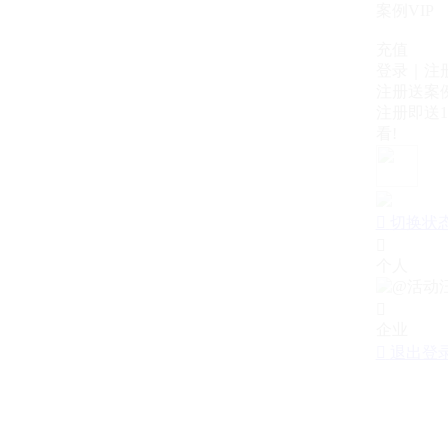
案例VIP
充值
登录｜注
注册送案例
注册即送1
看!

切换状

个人

企业

退出登