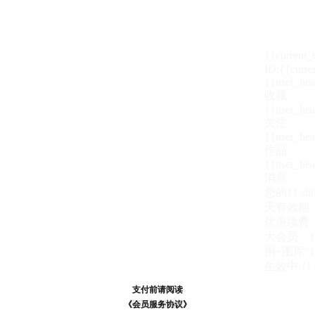
{{current
ID:{{curre
{{user_hea
收藏
{{user_hea
关注
{{user_hea
作品
{{user_hea
消息
您的{{ show
天
有效期
优惠续费
大会员：{{ de
例+图库' }
生效中
{{
支付前请阅读
支付前请阅读
《汪币规则说明》
《会员服务协议》