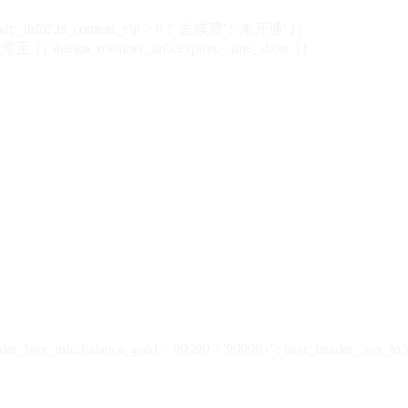
vip_info?.is_content_vip > 0 ? '去续费' : '未开通' }}
 {{ design_member_info.expired_time_show }}
der_box_info.balance_gold > 99999 ? '99999+' : user_header_box_