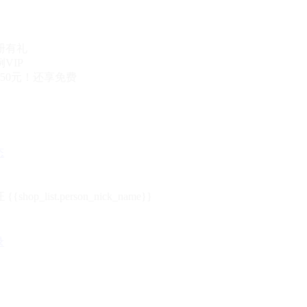
册有礼
VIP
50元！还享免费
态
{{shop_list.person_nick_name}}
录