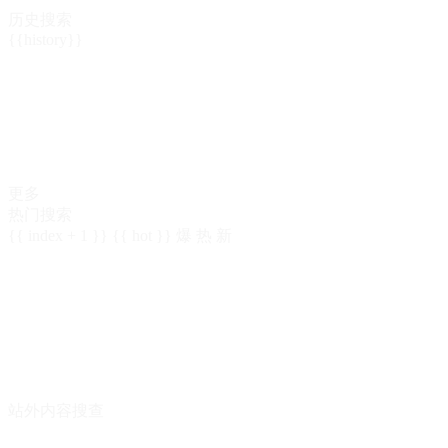
历史搜索
{{history}}
更多
热门搜索
{{ index + 1 }}
{{ hot }}
爆
热
新
站外内容搜查