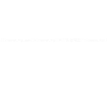
ontent_vip_info?.is_content_vip > 0 ? '有效期至 ' + content_vip_inf