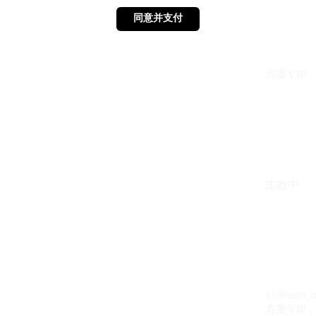
同意并支付
同意并支付
方案VIP：{{ 
生效中
{{design_
方案VIP：