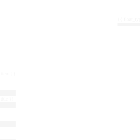
{{ float_
 : item }}
title }}