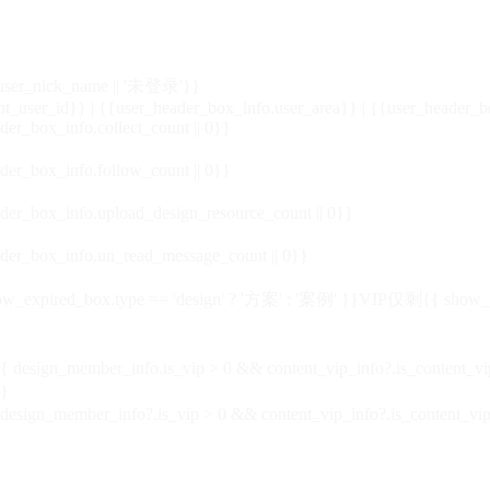
_user_nick_name || '未登录'}}
nt_user_id}} | {{user_header_box_info.user_area}} | {{user_header_b
der_box_info.collect_count || 0}}
der_box_info.follow_count || 0}}
der_box_info.upload_design_resource_count || 0}}
der_box_info.un_read_message_count || 0}}
_expired_box.type == 'design' ? '方案' : '案例' }}VIP
仅剩{{ show_exp
sign_member_info.is_vip > 0 && content_vip_info?.is_content_
}
 design_member_info?.is_vip > 0 && content_vip_info?.is_content_