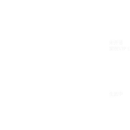
未开通
案例VIP：{{ c
生效中