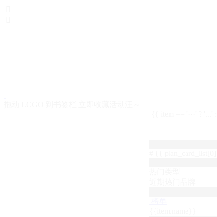


拖动 LOGO 到书签栏 立即收藏活动汪～
{{ item == '···' ? '...'
# {{ plan_card_list[0].
热门类型
近期热门品牌
榜单
{{item.name}}