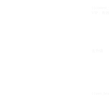
{{content_
VIP：有效期至
去升级
{{user_hea