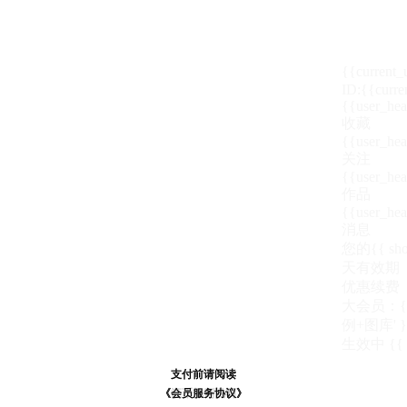
{{current
ID:{{curre
{{user_hea
收藏
{{user_hea
关注
{{user_hea
作品
{{user_hea
消息
您的{{ show
天
有效期
优惠续费
大会员：{{ de
例+图库' }
生效中
{{
支付前请阅读
支付前请阅读
《汪币规则说明》
《会员服务协议》