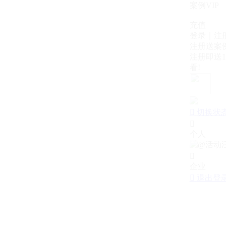
案例VIP
充值
登录｜注
注册送案例
注册即送1
看!

切换状

个人

企业

退出登