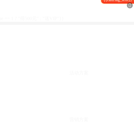

type == 1 ? "得500元" : "送VIP"}}
活动方案
营销方案