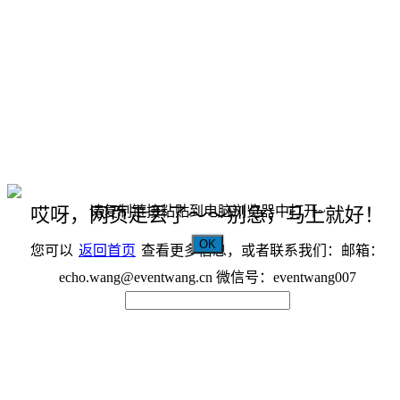
请复制链接粘贴到电脑浏览器中打开~
哎呀，网页走丢了～～别急，马上就好！
OK
您可以
返回首页
查看更多信息，或者联系我们：邮箱：
echo.wang@eventwang.cn 微信号：eventwang007