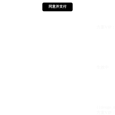
同意并支付
同意并支付
方案VIP：{{ 
生效中
{{design_
方案VIP：