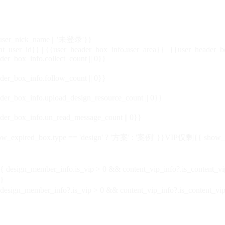
_user_nick_name || '未登录'}}
nt_user_id}} | {{user_header_box_info.user_area}} | {{user_header_b
der_box_info.collect_count || 0}}
der_box_info.follow_count || 0}}
der_box_info.upload_design_resource_count || 0}}
der_box_info.un_read_message_count || 0}}
_expired_box.type == 'design' ? '方案' : '案例' }}VIP
仅剩{{ show_exp
sign_member_info.is_vip > 0 && content_vip_info?.is_content_
}
 design_member_info?.is_vip > 0 && content_vip_info?.is_content_