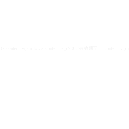
ontent_vip_info?.is_content_vip > 0 ? '有效期至 ' + content_vip_inf