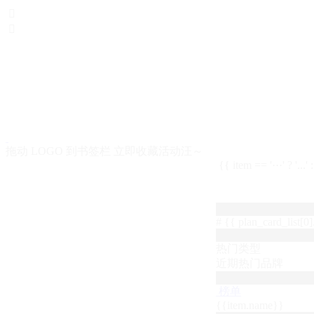


拖动 LOGO 到书签栏 立即收藏活动汪～
{{ item == '···' ? '...'
# {{ plan_card_list[0].
热门类型
近期热门品牌
榜单
{{item.name}}