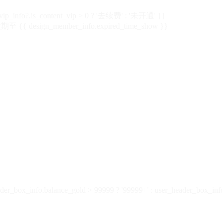
vip_info?.is_content_vip > 0 ? '去续费' : '未开通' }}
 {{ design_member_info.expired_time_show }}
der_box_info.balance_gold > 99999 ? '99999+' : user_header_box_