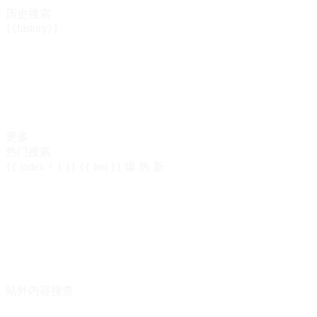
历史搜索
{{history}}
更多
热门搜索
{{ index + 1 }}
{{ hot }}
爆
热
新
站外内容搜查