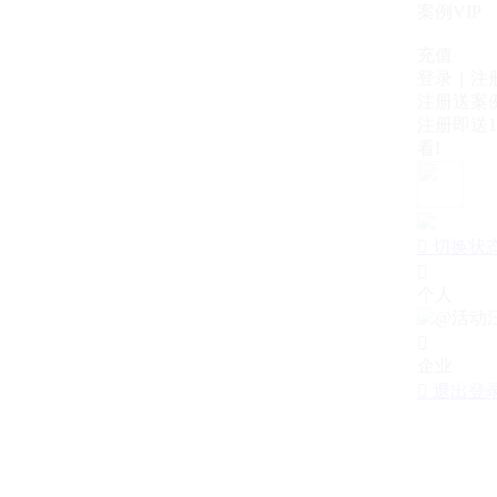
案例VIP
充值
登录｜注
注册送案例
注册即送1
看!

切换状

个人

企业

退出登