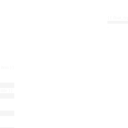
{{ float_
 : item }}
title }}