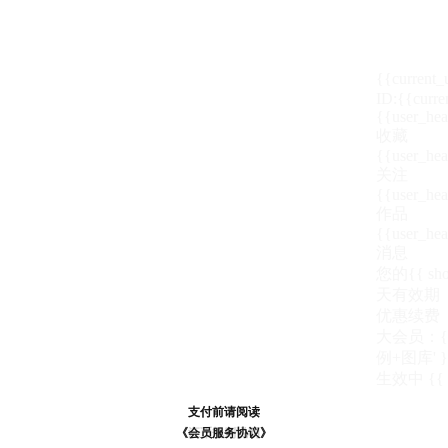
{{current
ID:{{curre
{{user_hea
收藏
{{user_hea
关注
{{user_hea
作品
{{user_hea
消息
您的{{ show
天
有效期
优惠续费
大会员：{{ de
例+图库' }
生效中
{{
支付前请阅读
支付前请阅读
《汪币规则说明》
《会员服务协议》