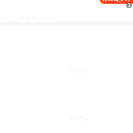

type == 1 ? "得500元" : "送VIP"}}
活动方案
营销方案