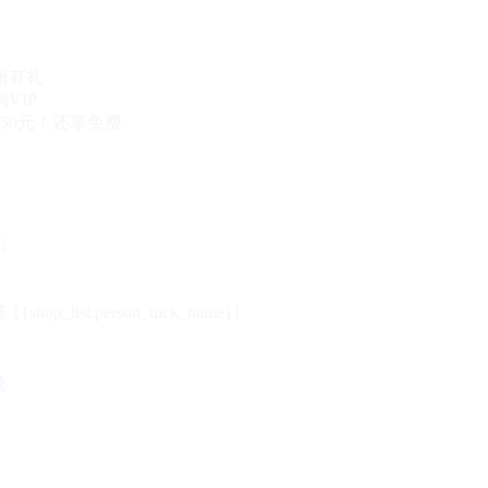
册有礼
VIP
50元！还享免费
态
{{shop_list.person_nick_name}}
录