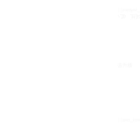
{{content_
VIP：有效期至
去升级
{{user_hea