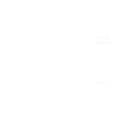
未开通
案例VIP：{{ c
生效中