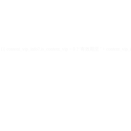
ontent_vip_info?.is_content_vip > 0 ? '有效期至 ' + content_vip_inf