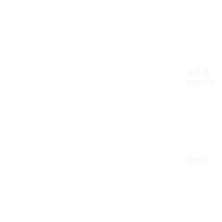
未开通
案例VIP：{{ c
生效中