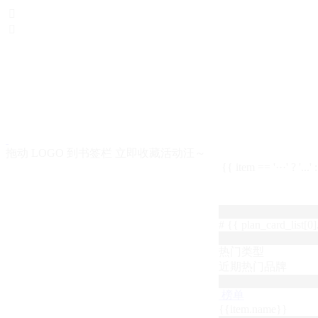


拖动 LOGO 到书签栏 立即收藏活动汪～
{{ item == '···' ? '...'
# {{ plan_card_list[0].
热门类型
近期热门品牌
榜单
{{item.name}}