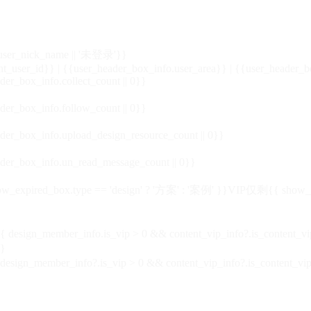
_user_nick_name || '未登录'}}
nt_user_id}} | {{user_header_box_info.user_area}} | {{user_header_b
der_box_info.collect_count || 0}}
der_box_info.follow_count || 0}}
der_box_info.upload_design_resource_count || 0}}
der_box_info.un_read_message_count || 0}}
_expired_box.type == 'design' ? '方案' : '案例' }}VIP
仅剩{{ show_exp
sign_member_info.is_vip > 0 && content_vip_info?.is_content_
}
 design_member_info?.is_vip > 0 && content_vip_info?.is_content_