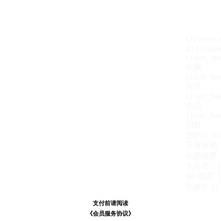
{{current
ID:{{curre
{{user_hea
收藏
{{user_hea
关注
{{user_hea
作品
{{user_hea
消息
您的{{ show
天
有效期
优惠续费
大会员：{{ de
例+图库' }
生效中
{{
支付前请阅读
支付前请阅读
《汪币规则说明》
《会员服务协议》