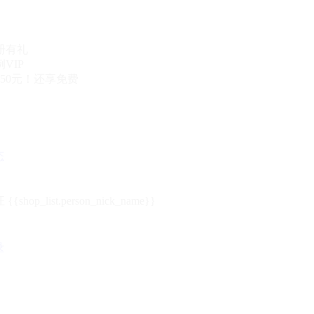
册有礼
VIP
50元！还享免费
态
{{shop_list.person_nick_name}}
录