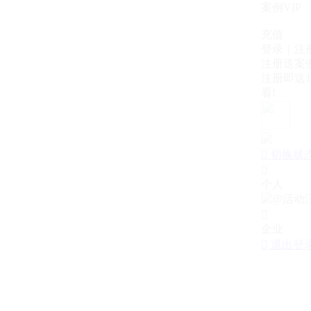
案例VIP
充值
登录｜注
注册送案例
注册即送1
看!

切换状

个人

企业

退出登