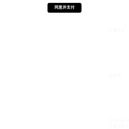
同意并支付
同意并支付
方案VIP：{{ 
生效中
{{design_
方案VIP：