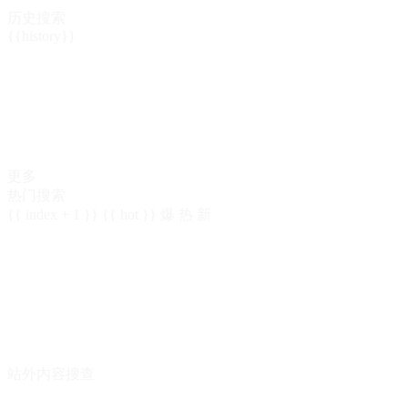
历史搜索
{{history}}
更多
热门搜索
{{ index + 1 }}
{{ hot }}
爆
热
新
站外内容搜查