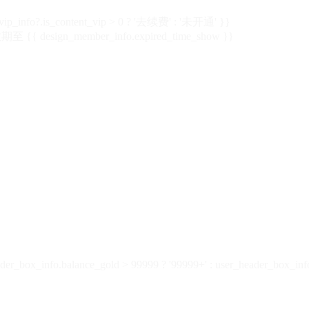
vip_info?.is_content_vip > 0 ? '去续费' : '未开通' }}
 {{ design_member_info.expired_time_show }}
der_box_info.balance_gold > 99999 ? '99999+' : user_header_box_