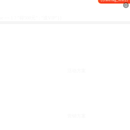

type == 1 ? "得500元" : "送VIP"}}
活动方案
营销方案