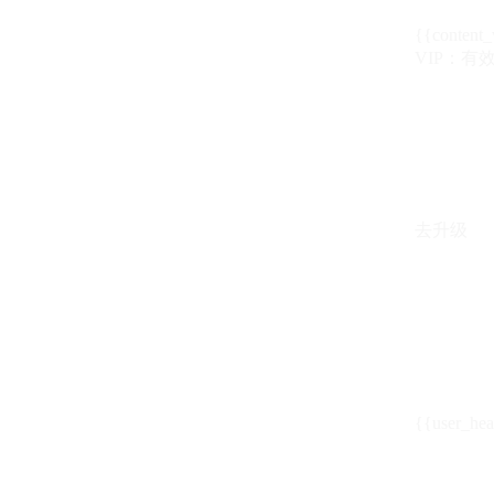
{{content_
VIP：有效期至
去升级
{{user_hea