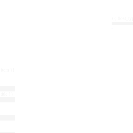
{{ float_
 : item }}
title }}