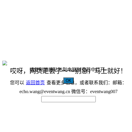
请复制链接粘贴到电脑浏览器中打开~
哎呀，网页走丢了～～别急，马上就好！
OK
您可以
返回首页
查看更多信息，或者联系我们：邮箱：
echo.wang@eventwang.cn 微信号：eventwang007