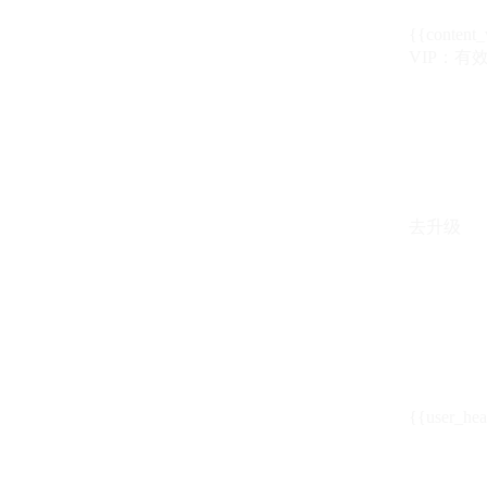
{{content_
VIP：有效期至
去升级
{{user_hea