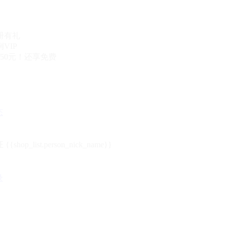
册有礼
VIP
50元！还享免费
态
{{shop_list.person_nick_name}}
录