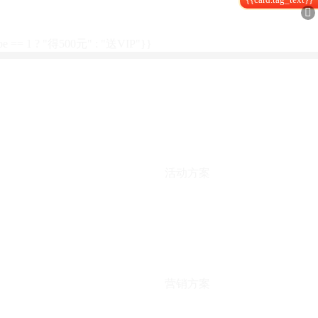

type == 1 ? "得500元" : "送VIP"}}
活动方案
营销方案