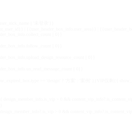
_user_nick_name || '未登录'}}
nt_user_id}} | {{user_header_box_info.user_area}} | {{user_header_b
der_box_info.collect_count || 0}}
der_box_info.follow_count || 0}}
der_box_info.upload_design_resource_count || 0}}
der_box_info.un_read_message_count || 0}}
_expired_box.type == 'design' ? '方案' : '案例' }}VIP
仅剩{{ show_exp
sign_member_info.is_vip > 0 && content_vip_info?.is_content_
}
 design_member_info?.is_vip > 0 && content_vip_info?.is_content_