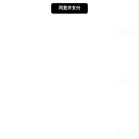
同意并支付
同意并支付
方案VIP：{{ 
生效中
{{design_
方案VIP：