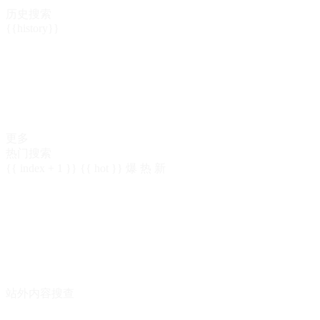
历史搜索
{{history}}
更多
热门搜索
{{ index + 1 }}
{{ hot }}
爆
热
新
站外内容搜查