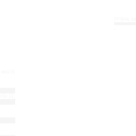
{{ float_
 : item }}
title }}