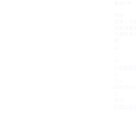
案例VIP
充值
登录｜注
注册送案例
注册即送1
看!

切换状

个人

企业

退出登