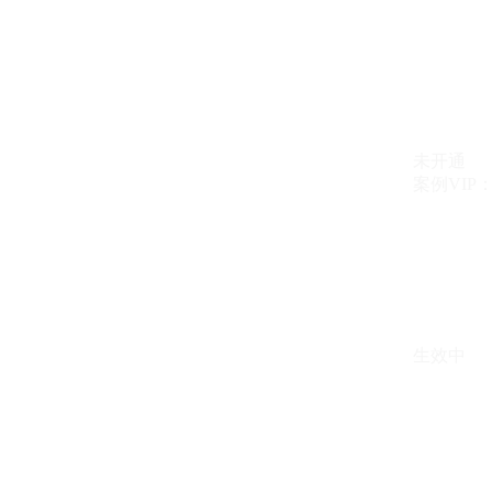
未开通
案例VIP：{{ c
生效中