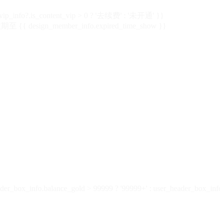
vip_info?.is_content_vip > 0 ? '去续费' : '未开通' }}
 {{ design_member_info.expired_time_show }}
der_box_info.balance_gold > 99999 ? '99999+' : user_header_box_