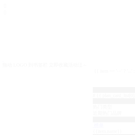


拖动 LOGO 到书签栏 立即收藏活动汪～
{{ item == '···' ? '...'
# {{ plan_card_list[0].
热门类型
近期热门品牌
榜单
{{item.name}}