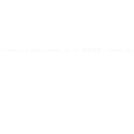
ontent_vip_info?.is_content_vip > 0 ? '有效期至 ' + content_vip_inf