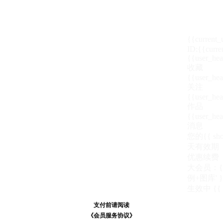
{{current
ID:{{curre
{{user_hea
收藏
{{user_hea
关注
{{user_hea
作品
{{user_hea
消息
您的{{ show
天
有效期
优惠续费
大会员：{{ de
例+图库' }
生效中
{{
支付前请阅读
支付前请阅读
《汪币规则说明》
《会员服务协议》