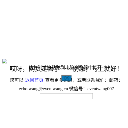
请复制链接粘贴到电脑浏览器中打开~
哎呀，网页走丢了～～别急，马上就好！
OK
您可以
返回首页
查看更多信息，或者联系我们：邮箱：
echo.wang@eventwang.cn 微信号：eventwang007