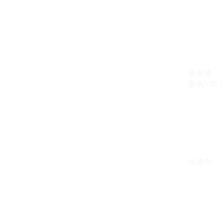
未开通
案例VIP：{{ c
生效中