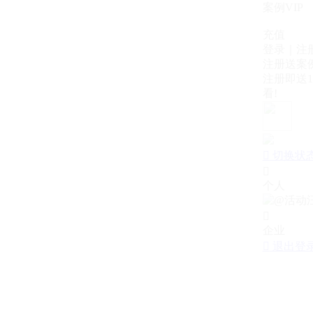
案例VIP
充值
登录｜注
注册送案例
注册即送1
看!

切换状

个人

企业

退出登