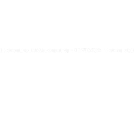
ontent_vip_info?.is_content_vip > 0 ? '有效期至 ' + content_vip_inf