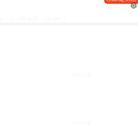

type == 1 ? "得500元" : "送VIP"}}
活动方案
营销方案