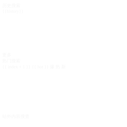
历史搜索
{{history}}
更多
热门搜索
{{ index + 1 }}
{{ hot }}
爆
热
新
站外内容搜查