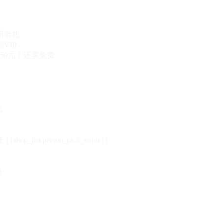
册有礼
VIP
50元！还享免费
态
{{shop_list.person_nick_name}}
录