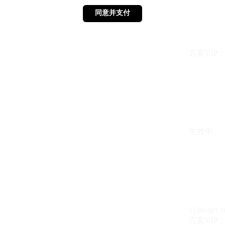
同意并支付
同意并支付
方案VIP：{{ 
生效中
{{design_
方案VIP：