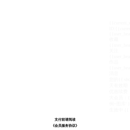
{{current
ID:{{curre
{{user_hea
收藏
{{user_hea
关注
{{user_hea
作品
{{user_hea
消息
您的{{ show
天
有效期
优惠续费
大会员：{{ de
例+图库' }
生效中
{{
支付前请阅读
支付前请阅读
《汪币规则说明》
《会员服务协议》