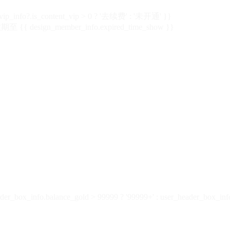
vip_info?.is_content_vip > 0 ? '去续费' : '未开通' }}
 {{ design_member_info.expired_time_show }}
der_box_info.balance_gold > 99999 ? '99999+' : user_header_box_