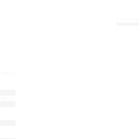
{{ float_
 : item }}
title }}