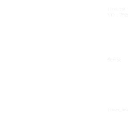
{{content_
VIP：有效期至
去升级
{{user_hea