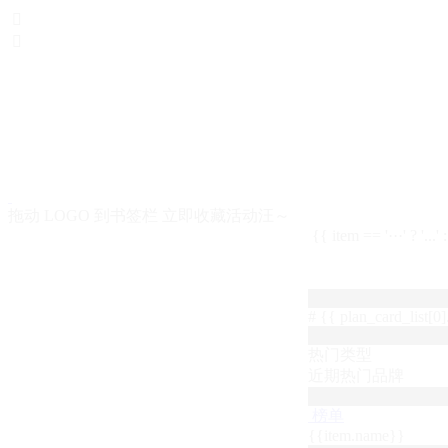


拖动 LOGO 到书签栏 立即收藏活动汪～
{{ item == '···' ? '...'
# {{ plan_card_list[0].
热门类型
近期热门品牌
榜单
{{item.name}}