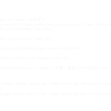
_user_nick_name || '未登录'}}
nt_user_id}} | {{user_header_box_info.user_area}} | {{user_header_b
der_box_info.collect_count || 0}}
der_box_info.follow_count || 0}}
der_box_info.upload_design_resource_count || 0}}
der_box_info.un_read_message_count || 0}}
_expired_box.type == 'design' ? '方案' : '案例' }}VIP
仅剩{{ show_exp
sign_member_info.is_vip > 0 && content_vip_info?.is_content_
}
 design_member_info?.is_vip > 0 && content_vip_info?.is_content_