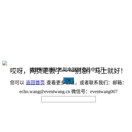
请复制链接粘贴到电脑浏览器中打开~
哎呀，网页走丢了～～别急，马上就好！
OK
您可以
返回首页
查看更多信息，或者联系我们：邮箱：
echo.wang@eventwang.cn 微信号：eventwang007