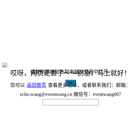
请复制链接粘贴到电脑浏览器中打开~
哎呀，网页走丢了～～别急，马上就好！
OK
您可以
返回首页
查看更多信息，或者联系我们：邮箱：
echo.wang@eventwang.cn 微信号：eventwang007