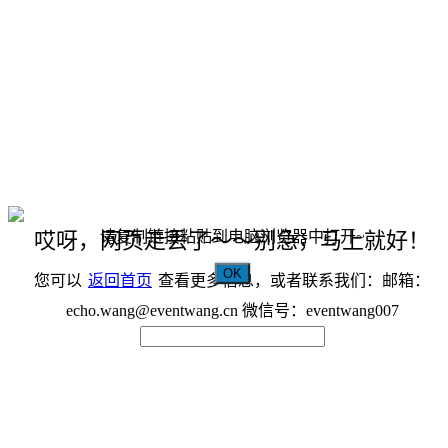
请复制链接粘贴到电脑浏览器中打开~
哎呀，网页走丢了～～别急，马上就好！
OK
您可以
返回首页
查看更多信息，或者联系我们：邮箱：
echo.wang@eventwang.cn 微信号：eventwang007