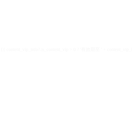
ontent_vip_info?.is_content_vip > 0 ? '有效期至 ' + content_vip_inf