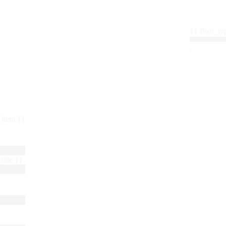
{{ float_
 : item }}
title }}