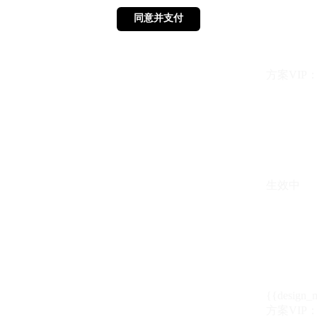
同意并支付
同意并支付
方案VIP：{{ 
生效中
{{design_
方案VIP：