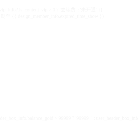
vip_info?.is_content_vip > 0 ? '去续费' : '未开通' }}
 {{ design_member_info.expired_time_show }}
der_box_info.balance_gold > 99999 ? '99999+' : user_header_box_