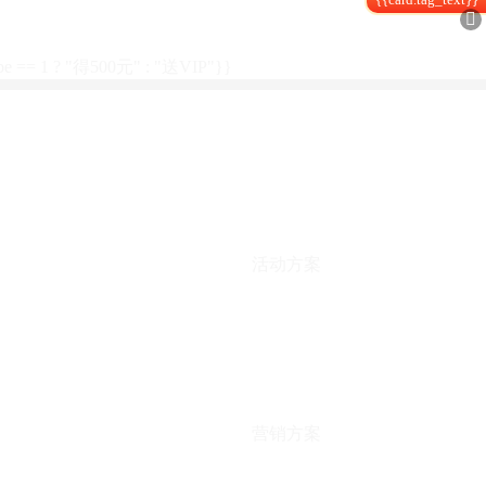

type == 1 ? "得500元" : "送VIP"}}
活动方案
营销方案