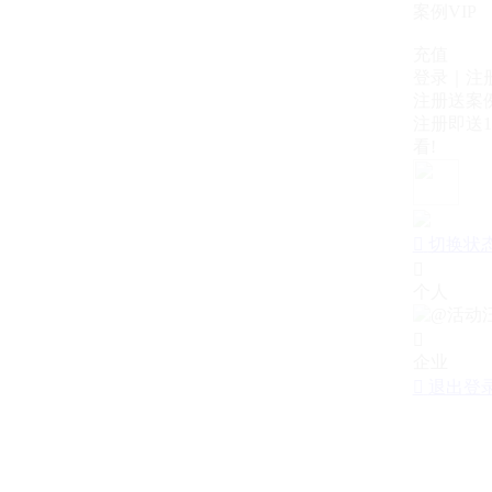
案例VIP
充值
登录｜注
注册送案例
注册即送1
看!

切换状

个人

企业

退出登