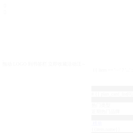


拖动 LOGO 到书签栏 立即收藏活动汪～
{{ item == '···' ? '...'
# {{ plan_card_list[0].
热门类型
近期热门品牌
榜单
{{item.name}}