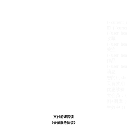
{{current
ID:{{curre
{{user_hea
收藏
{{user_hea
关注
{{user_hea
作品
{{user_hea
消息
您的{{ show
天
有效期
优惠续费
大会员：{{ de
例+图库' }
生效中
{{
支付前请阅读
支付前请阅读
《汪币规则说明》
《会员服务协议》