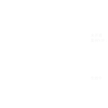
未开通
案例VIP：{{ c
生效中