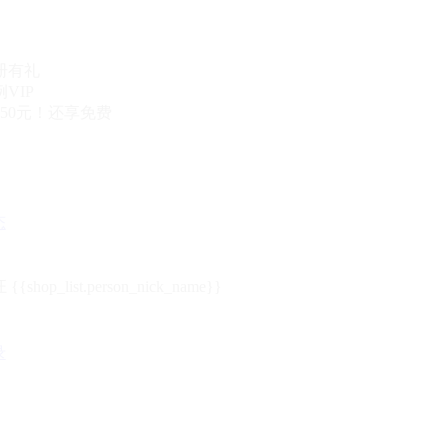
册有礼
VIP
50元！还享免费
态
{{shop_list.person_nick_name}}
录