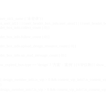
_user_nick_name || '未登录'}}
nt_user_id}} | {{user_header_box_info.user_area}} | {{user_header_b
der_box_info.collect_count || 0}}
der_box_info.follow_count || 0}}
der_box_info.upload_design_resource_count || 0}}
der_box_info.un_read_message_count || 0}}
_expired_box.type == 'design' ? '方案' : '案例' }}VIP
仅剩{{ show_exp
sign_member_info.is_vip > 0 && content_vip_info?.is_content_
}
 design_member_info?.is_vip > 0 && content_vip_info?.is_content_