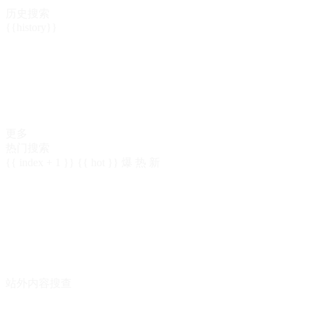
历史搜索
{{history}}
更多
热门搜索
{{ index + 1 }}
{{ hot }}
爆
热
新
站外内容搜查