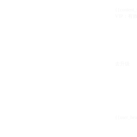
{{content_
VIP：有效期至
去升级
{{user_hea