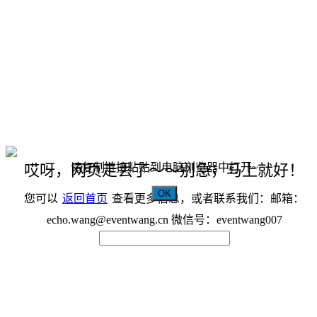
请复制链接粘贴到电脑浏览器中打开~
哎呀，网页走丢了～～别急，马上就好！
OK
您可以
返回首页
查看更多信息，或者联系我们：邮箱：
echo.wang@eventwang.cn 微信号：eventwang007