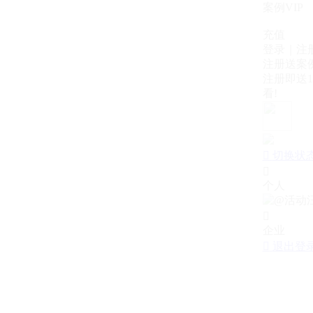
案例VIP
充值
登录｜注
注册送案例
注册即送1
看!

切换状

个人

企业

退出登