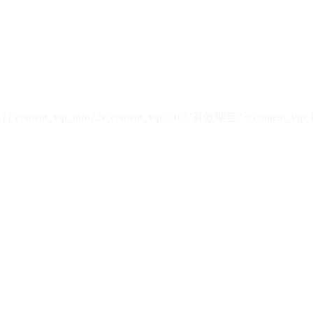
ontent_vip_info?.is_content_vip > 0 ? '有效期至 ' + content_vip_inf