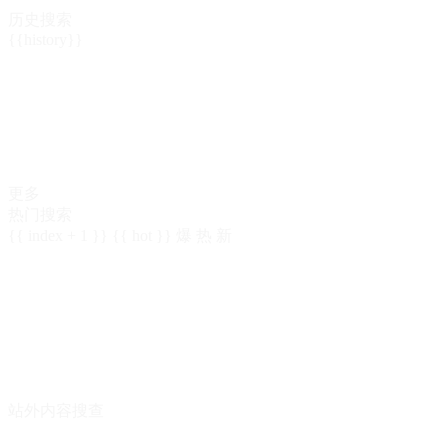
历史搜索
{{history}}
更多
热门搜索
{{ index + 1 }}
{{ hot }}
爆
热
新
站外内容搜查