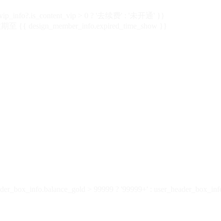
vip_info?.is_content_vip > 0 ? '去续费' : '未开通' }}
 {{ design_member_info.expired_time_show }}
der_box_info.balance_gold > 99999 ? '99999+' : user_header_box_