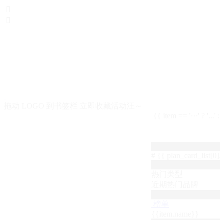


拖动 LOGO 到书签栏 立即收藏活动汪～
{{ item == '···' ? '...'
# {{ plan_card_list[0].
热门类型
近期热门品牌
榜单
{{item.name}}