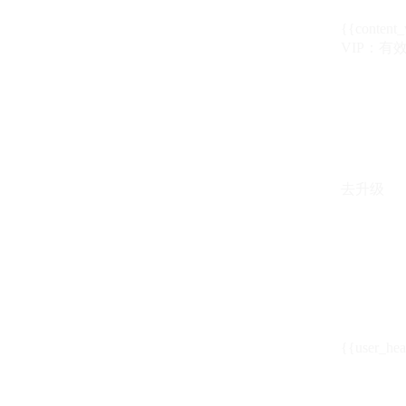
{{content_
VIP：有效期至
去升级
{{user_hea