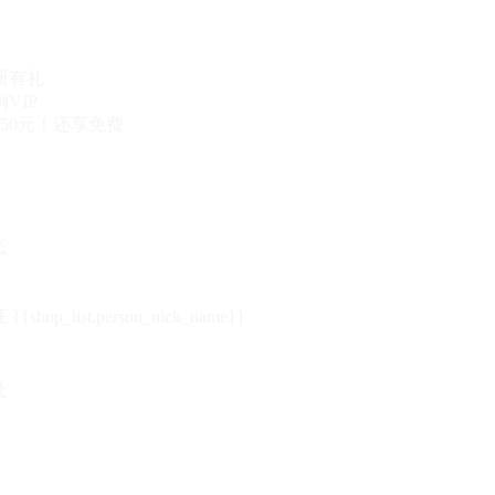
册有礼
VIP
50元！还享免费
态
{{shop_list.person_nick_name}}
录