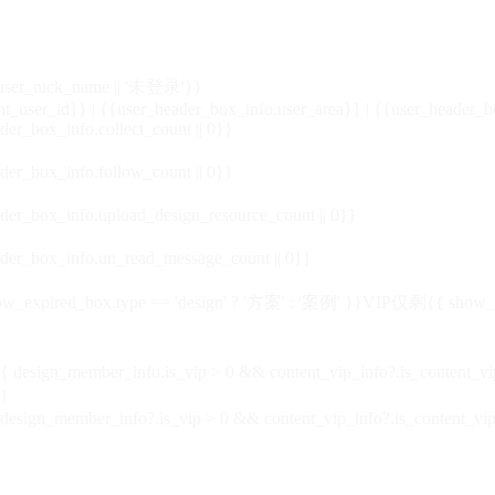
_user_nick_name || '未登录'}}
nt_user_id}} | {{user_header_box_info.user_area}} | {{user_header_b
der_box_info.collect_count || 0}}
der_box_info.follow_count || 0}}
der_box_info.upload_design_resource_count || 0}}
der_box_info.un_read_message_count || 0}}
_expired_box.type == 'design' ? '方案' : '案例' }}VIP
仅剩{{ show_exp
sign_member_info.is_vip > 0 && content_vip_info?.is_content_
}
 design_member_info?.is_vip > 0 && content_vip_info?.is_content_