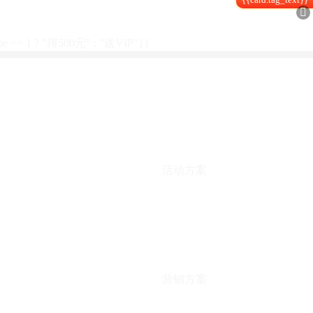

type == 1 ? "得500元" : "送VIP"}}
活动方案
营销方案