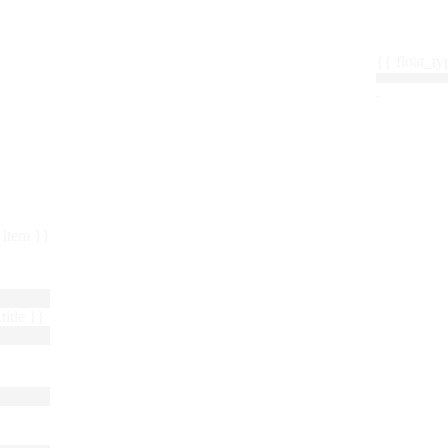
{{ float_
 : item }}
title }}