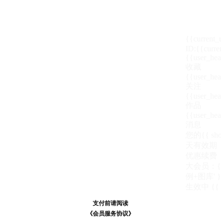
{{current
ID:{{curre
{{user_hea
收藏
{{user_hea
关注
{{user_hea
作品
{{user_hea
消息
您的{{ show
天
有效期
优惠续费
大会员：{{ de
例+图库' }
生效中
{{
支付前请阅读
支付前请阅读
《汪币规则说明》
《会员服务协议》