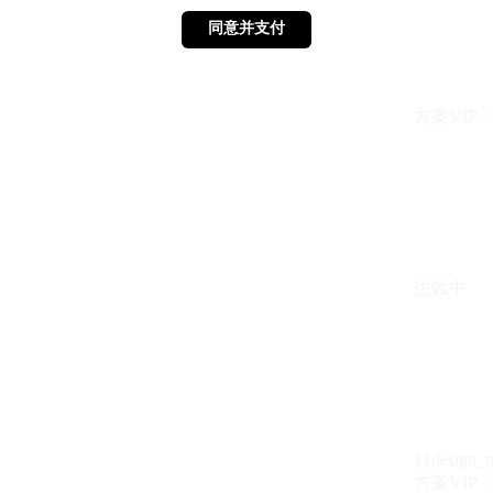
同意并支付
同意并支付
方案VIP：{{ 
生效中
{{design_
方案VIP：