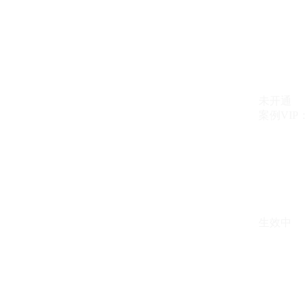
未开通
案例VIP：{{ c
生效中