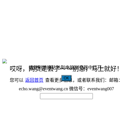
请复制链接粘贴到电脑浏览器中打开~
哎呀，网页走丢了～～别急，马上就好！
OK
您可以
返回首页
查看更多信息，或者联系我们：邮箱：
echo.wang@eventwang.cn 微信号：eventwang007