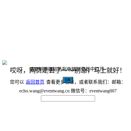
请复制链接粘贴到电脑浏览器中打开~
哎呀，网页走丢了～～别急，马上就好！
OK
您可以
返回首页
查看更多信息，或者联系我们：邮箱：
echo.wang@eventwang.cn 微信号：eventwang007