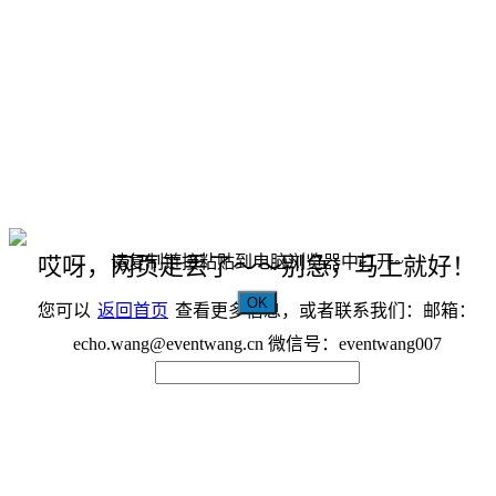
请复制链接粘贴到电脑浏览器中打开~
哎呀，网页走丢了～～别急，马上就好！
OK
您可以
返回首页
查看更多信息，或者联系我们：邮箱：
echo.wang@eventwang.cn 微信号：eventwang007