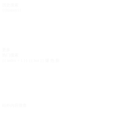
历史搜索
{{history}}
更多
热门搜索
{{ index + 1 }}
{{ hot }}
爆
热
新
站外内容搜查