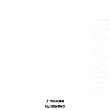
{{current
ID:{{curre
{{user_hea
收藏
{{user_hea
关注
{{user_hea
作品
{{user_hea
消息
您的{{ show
天
有效期
优惠续费
大会员：{{ de
例+图库' }
生效中
{{
支付前请阅读
支付前请阅读
《汪币规则说明》
《会员服务协议》