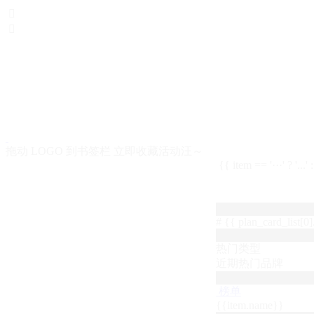


拖动 LOGO 到书签栏 立即收藏活动汪～
{{ item == '···' ? '...'
# {{ plan_card_list[0].
热门类型
近期热门品牌
榜单
{{item.name}}