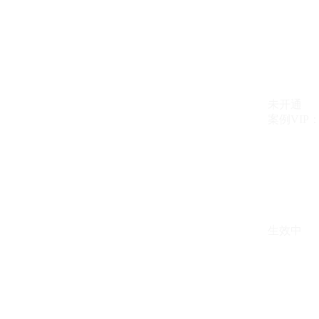
未开通
案例VIP：{{ c
生效中