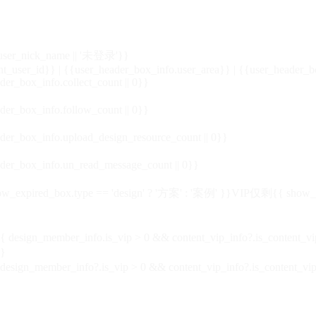
_user_nick_name || '未登录'}}
nt_user_id}} | {{user_header_box_info.user_area}} | {{user_header_b
der_box_info.collect_count || 0}}
der_box_info.follow_count || 0}}
der_box_info.upload_design_resource_count || 0}}
der_box_info.un_read_message_count || 0}}
_expired_box.type == 'design' ? '方案' : '案例' }}VIP
仅剩{{ show_exp
sign_member_info.is_vip > 0 && content_vip_info?.is_content_
}
 design_member_info?.is_vip > 0 && content_vip_info?.is_content_