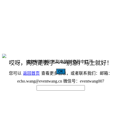
请复制链接粘贴到电脑浏览器中打开~
哎呀，网页走丢了～～别急，马上就好！
OK
您可以
返回首页
查看更多信息，或者联系我们：邮箱：
echo.wang@eventwang.cn 微信号：eventwang007