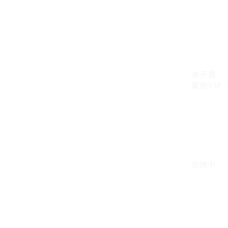
未开通
案例VIP：{{ c
生效中