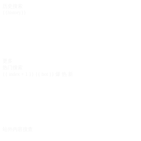
历史搜索
{{history}}
更多
热门搜索
{{ index + 1 }}
{{ hot }}
爆
热
新
站外内容搜查