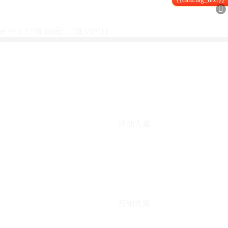

type == 1 ? "得500元" : "送VIP"}}
活动方案
营销方案