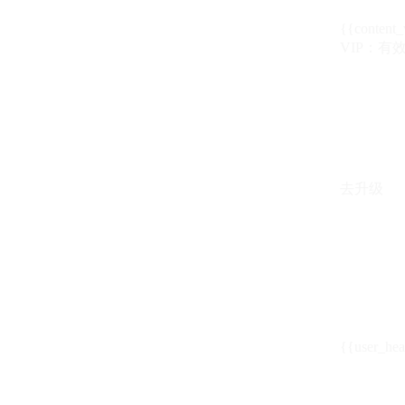
{{content_
VIP：有效期至
去升级
{{user_hea