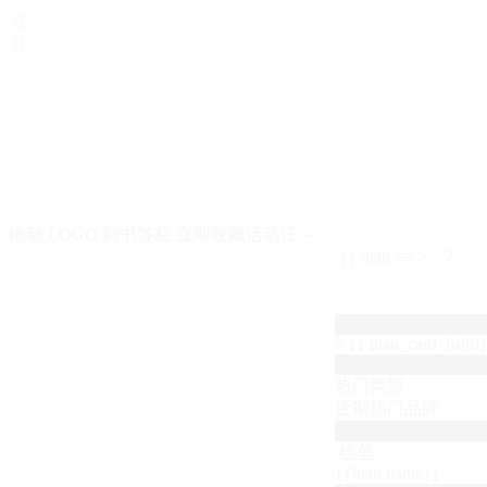


拖动 LOGO 到书签栏 立即收藏活动汪～
{{ item == '···' ? '...'
# {{ plan_card_list[0].
热门类型
近期热门品牌
榜单
{{item.name}}