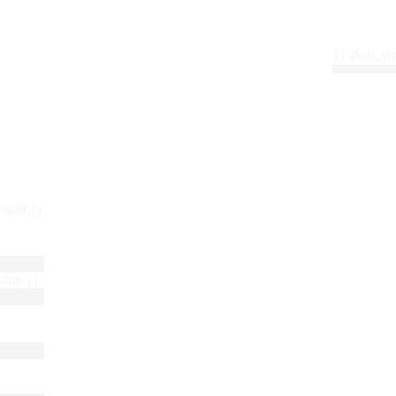
{{ float_
 : item }}
title }}