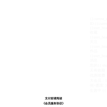
{{current
ID:{{curre
{{user_hea
收藏
{{user_hea
关注
{{user_hea
作品
{{user_hea
消息
您的{{ show
天
有效期
优惠续费
大会员：{{ de
例+图库' }
生效中
{{
支付前请阅读
支付前请阅读
《汪币规则说明》
《会员服务协议》