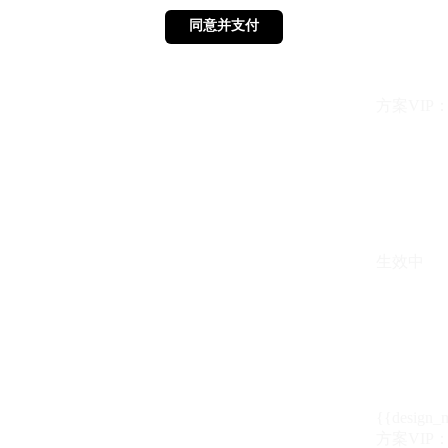
同意并支付
同意并支付
方案VIP：{{ 
生效中
{{design_
方案VIP：