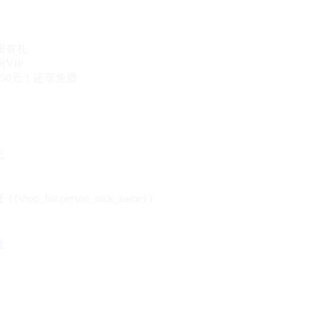
册有礼
VIP
50元！还享免费
态
{{shop_list.person_nick_name}}
录