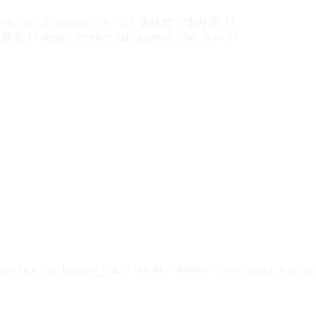
vip_info?.is_content_vip > 0 ? '去续费' : '未开通' }}
 {{ design_member_info.expired_time_show }}
der_box_info.balance_gold > 99999 ? '99999+' : user_header_box_