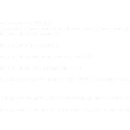
_user_nick_name || '未登录'}}
nt_user_id}} | {{user_header_box_info.user_area}} | {{user_header_b
der_box_info.collect_count || 0}}
der_box_info.follow_count || 0}}
der_box_info.upload_design_resource_count || 0}}
der_box_info.un_read_message_count || 0}}
_expired_box.type == 'design' ? '方案' : '案例' }}VIP
仅剩{{ show_exp
sign_member_info.is_vip > 0 && content_vip_info?.is_content_
}
 design_member_info?.is_vip > 0 && content_vip_info?.is_content_