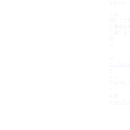
案例VIP
充值
登录｜注
注册送案例
注册即送1
看!

切换状

个人

企业

退出登