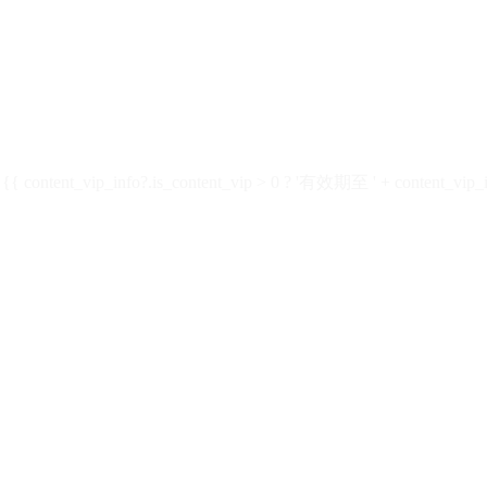
ontent_vip_info?.is_content_vip > 0 ? '有效期至 ' + content_vip_inf