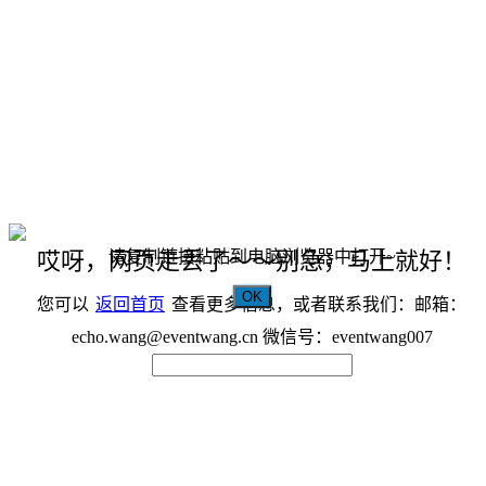
请复制链接粘贴到电脑浏览器中打开~
哎呀，网页走丢了～～别急，马上就好！
OK
您可以
返回首页
查看更多信息，或者联系我们：邮箱：
echo.wang@eventwang.cn 微信号：eventwang007