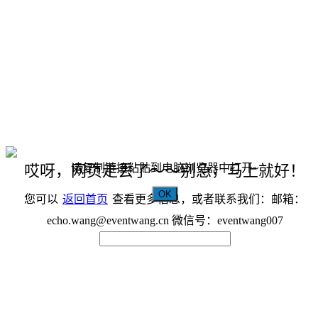
请复制链接粘贴到电脑浏览器中打开~
哎呀，网页走丢了～～别急，马上就好！
OK
您可以
返回首页
查看更多信息，或者联系我们：邮箱：
echo.wang@eventwang.cn 微信号：eventwang007