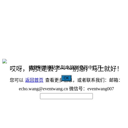
请复制链接粘贴到电脑浏览器中打开~
哎呀，网页走丢了～～别急，马上就好！
OK
您可以
返回首页
查看更多信息，或者联系我们：邮箱：
echo.wang@eventwang.cn 微信号：eventwang007