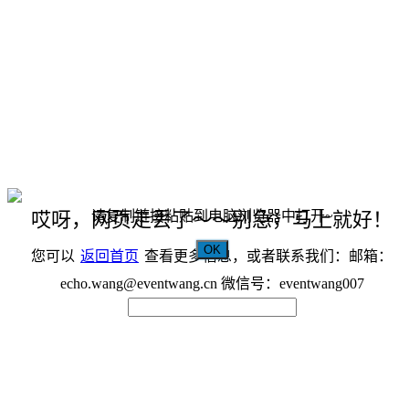
请复制链接粘贴到电脑浏览器中打开~
哎呀，网页走丢了～～别急，马上就好！
OK
您可以
返回首页
查看更多信息，或者联系我们：邮箱：
echo.wang@eventwang.cn 微信号：eventwang007