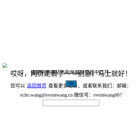
请复制链接粘贴到电脑浏览器中打开~
哎呀，网页走丢了～～别急，马上就好！
OK
您可以
返回首页
查看更多信息，或者联系我们：邮箱：
echo.wang@eventwang.cn 微信号：eventwang007