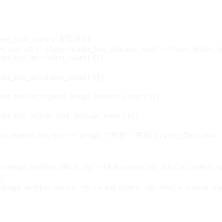
_user_nick_name || '未登录'}}
nt_user_id}} | {{user_header_box_info.user_area}} | {{user_header_b
der_box_info.collect_count || 0}}
der_box_info.follow_count || 0}}
der_box_info.upload_design_resource_count || 0}}
der_box_info.un_read_message_count || 0}}
_expired_box.type == 'design' ? '方案' : '案例' }}VIP
仅剩{{ show_exp
sign_member_info.is_vip > 0 && content_vip_info?.is_content_
}
 design_member_info?.is_vip > 0 && content_vip_info?.is_content_