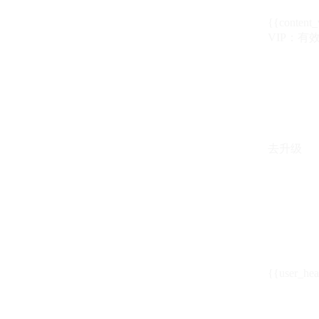
{{content_
VIP：有效期至
去升级
{{user_hea