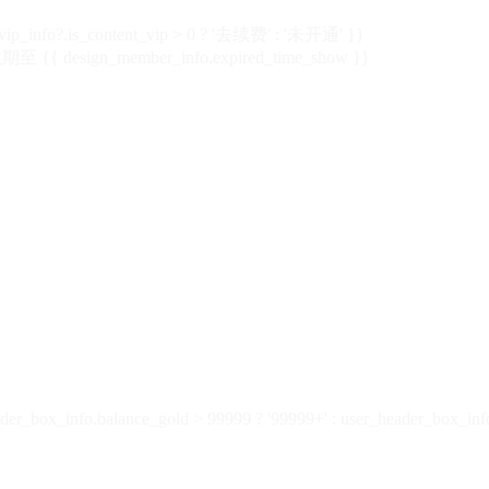
vip_info?.is_content_vip > 0 ? '去续费' : '未开通' }}
 {{ design_member_info.expired_time_show }}
der_box_info.balance_gold > 99999 ? '99999+' : user_header_box_