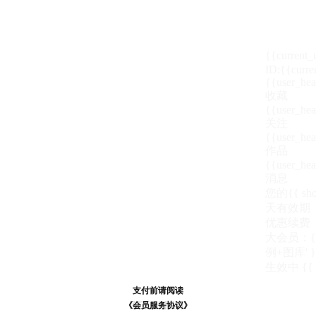
{{current
ID:{{curre
{{user_hea
收藏
{{user_hea
关注
{{user_hea
作品
{{user_hea
消息
您的{{ show
天
有效期
优惠续费
大会员：{{ de
例+图库' }
生效中
{{
支付前请阅读
支付前请阅读
《汪币规则说明》
《会员服务协议》