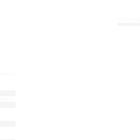
{{ float_
 : item }}
title }}