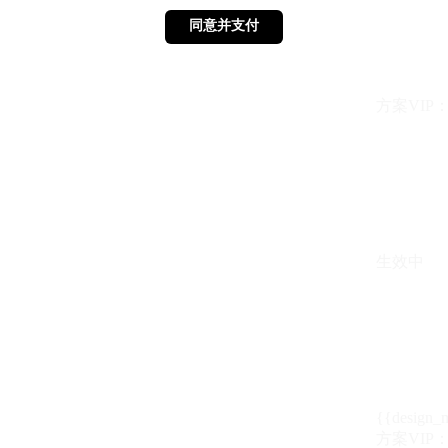
同意并支付
同意并支付
方案VIP：{{ 
生效中
{{design_
方案VIP：