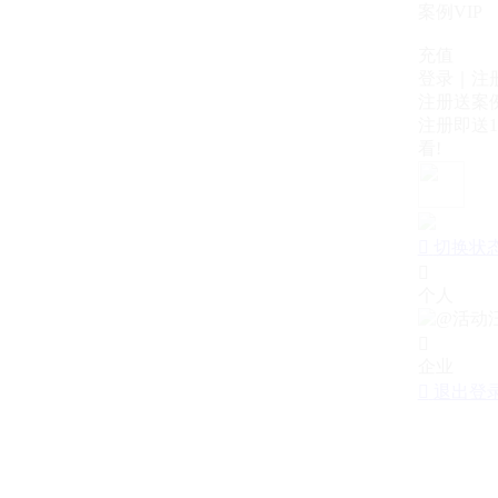
案例VIP
充值
登录｜注
注册送案例
注册即送1
看!

切换状

个人

企业

退出登