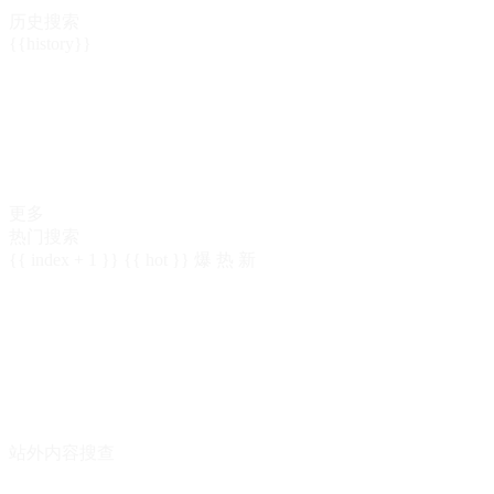
历史搜索
{{history}}
更多
热门搜索
{{ index + 1 }}
{{ hot }}
爆
热
新
站外内容搜查