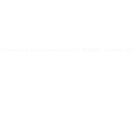
ontent_vip_info?.is_content_vip > 0 ? '有效期至 ' + content_vip_inf