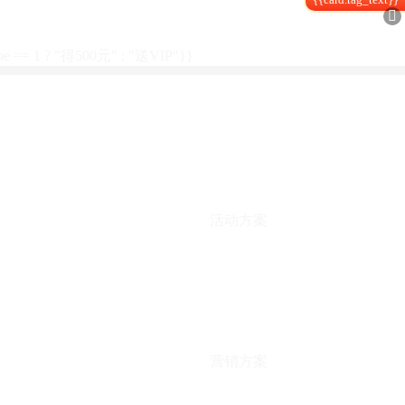

type == 1 ? "得500元" : "送VIP"}}
活动方案
营销方案