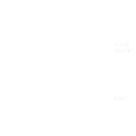
未开通
案例VIP：{{ c
生效中