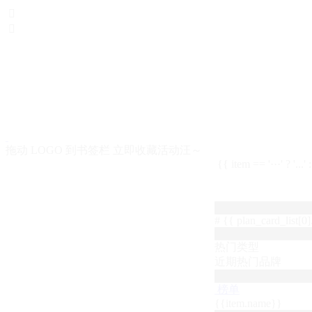


拖动 LOGO 到书签栏 立即收藏活动汪～
{{ item == '···' ? '...'
# {{ plan_card_list[0].
热门类型
近期热门品牌
榜单
{{item.name}}