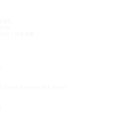
册有礼
VIP
50元！还享免费
态
{{shop_list.person_nick_name}}
录