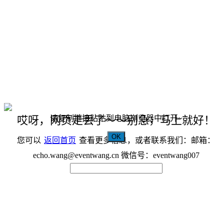
请复制链接粘贴到电脑浏览器中打开~
哎呀，网页走丢了～～别急，马上就好！
OK
您可以
返回首页
查看更多信息，或者联系我们：邮箱：
echo.wang@eventwang.cn 微信号：eventwang007