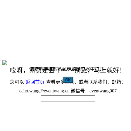
请复制链接粘贴到电脑浏览器中打开~
哎呀，网页走丢了～～别急，马上就好！
OK
您可以
返回首页
查看更多信息，或者联系我们：邮箱：
echo.wang@eventwang.cn 微信号：eventwang007