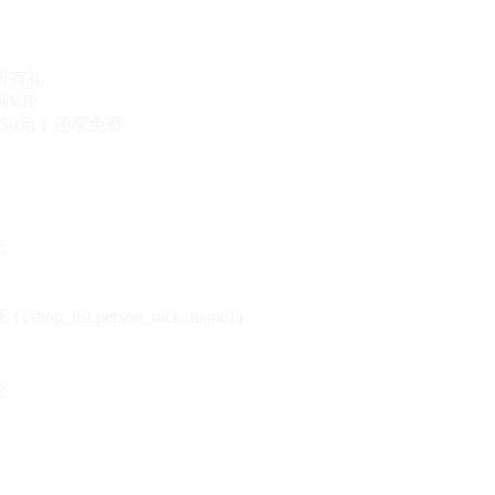
册有礼
VIP
50元！还享免费
态
{{shop_list.person_nick_name}}
录