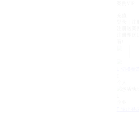
案例VIP
充值
登录｜注
注册送案例
注册即送1
看!

切换状

个人

企业

退出登