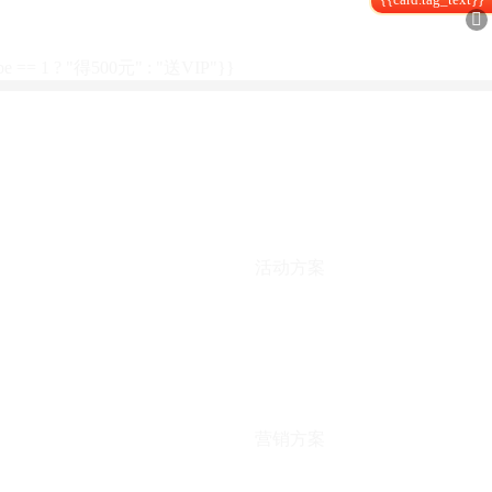

type == 1 ? "得500元" : "送VIP"}}
活动方案
营销方案