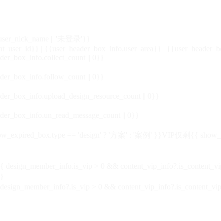
_user_nick_name || '未登录'}}
nt_user_id}} | {{user_header_box_info.user_area}} | {{user_header_b
der_box_info.collect_count || 0}}
der_box_info.follow_count || 0}}
der_box_info.upload_design_resource_count || 0}}
der_box_info.un_read_message_count || 0}}
_expired_box.type == 'design' ? '方案' : '案例' }}VIP
仅剩{{ show_exp
sign_member_info.is_vip > 0 && content_vip_info?.is_content_
}
 design_member_info?.is_vip > 0 && content_vip_info?.is_content_