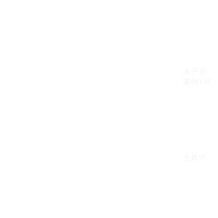
未开通
案例VIP：{{ c
生效中