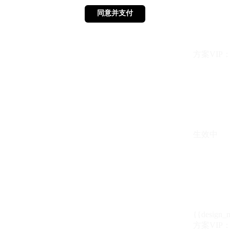
同意并支付
同意并支付
方案VIP：{{ 
生效中
{{design_
方案VIP：