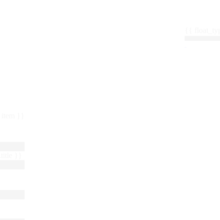
{{ float_
 : item }}
title }}