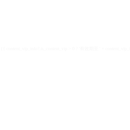
ontent_vip_info?.is_content_vip > 0 ? '有效期至 ' + content_vip_inf