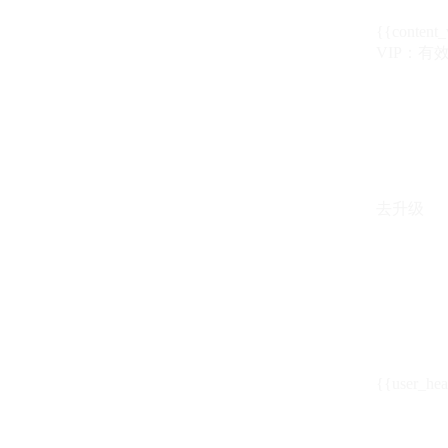
{{content_
VIP：有效期至
去升级
{{user_hea