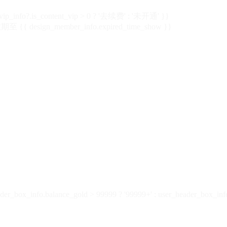
vip_info?.is_content_vip > 0 ? '去续费' : '未开通' }}
 {{ design_member_info.expired_time_show }}
der_box_info.balance_gold > 99999 ? '99999+' : user_header_box_