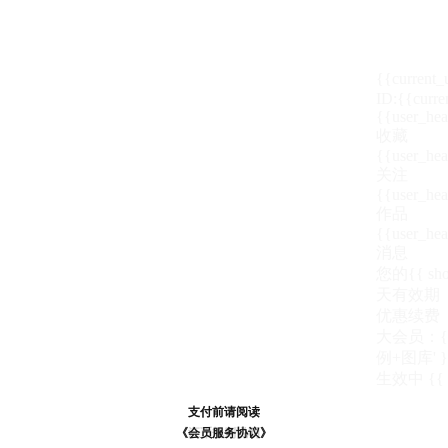
{{current
ID:{{curre
{{user_hea
收藏
{{user_hea
关注
{{user_hea
作品
{{user_hea
消息
您的{{ show
天
有效期
优惠续费
大会员：{{ de
例+图库' }
生效中
{{
支付前请阅读
支付前请阅读
《汪币规则说明》
《会员服务协议》