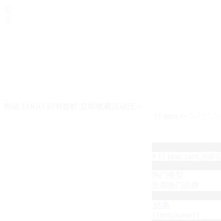


拖动 LOGO 到书签栏 立即收藏活动汪～
{{ item == '···' ? '...'
# {{ plan_card_list[0].
热门类型
近期热门品牌
榜单
{{item.name}}