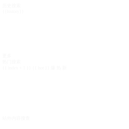
历史搜索
{{history}}
更多
热门搜索
{{ index + 1 }}
{{ hot }}
爆
热
新
站外内容搜查