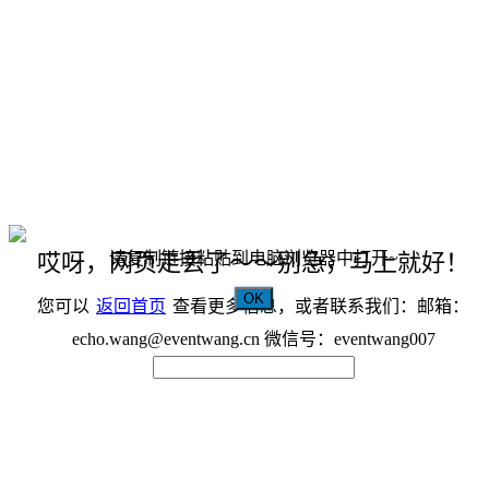
请复制链接粘贴到电脑浏览器中打开~
哎呀，网页走丢了～～别急，马上就好！
OK
您可以
返回首页
查看更多信息，或者联系我们：邮箱：
echo.wang@eventwang.cn 微信号：eventwang007