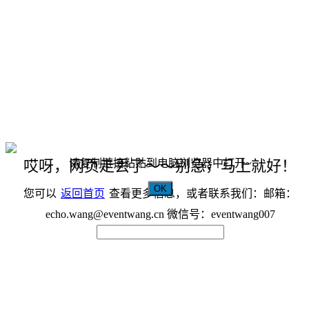
请复制链接粘贴到电脑浏览器中打开~
哎呀，网页走丢了～～别急，马上就好！
OK
您可以
返回首页
查看更多信息，或者联系我们：邮箱：
echo.wang@eventwang.cn 微信号：eventwang007