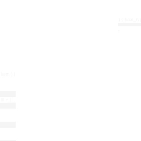
{{ float_
 : item }}
title }}