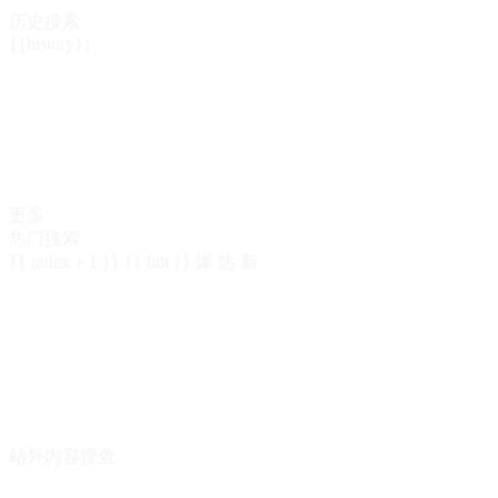
历史搜索
{{history}}
更多
热门搜索
{{ index + 1 }}
{{ hot }}
爆
热
新
站外内容搜查