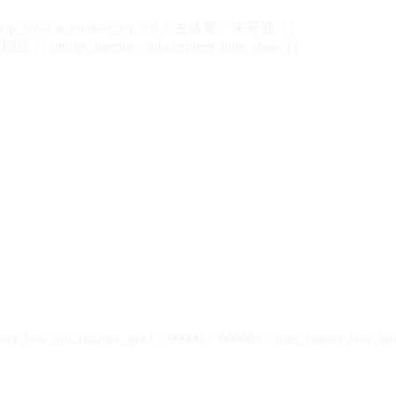
vip_info?.is_content_vip > 0 ? '去续费' : '未开通' }}
 {{ design_member_info.expired_time_show }}
der_box_info.balance_gold > 99999 ? '99999+' : user_header_box_