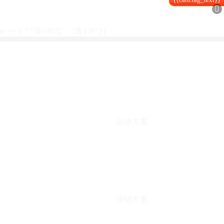

type == 1 ? "得500元" : "送VIP"}}
活动方案
营销方案