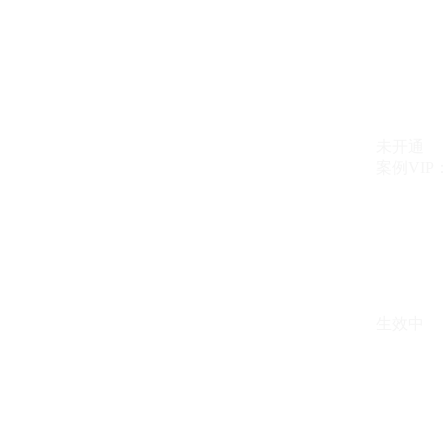
未开通
案例VIP：{{ c
生效中