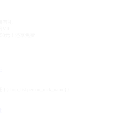
册有礼
VIP
50元！还享免费
态
{{shop_list.person_nick_name}}
录