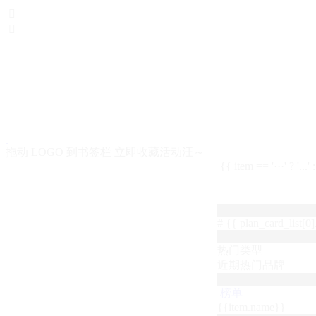


拖动 LOGO 到书签栏 立即收藏活动汪～
{{ item == '···' ? '...'
# {{ plan_card_list[0].
热门类型
近期热门品牌
榜单
{{item.name}}