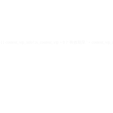
ontent_vip_info?.is_content_vip > 0 ? '有效期至 ' + content_vip_inf