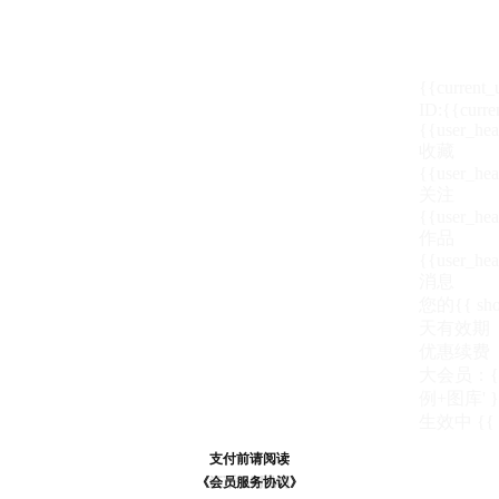
{{current
ID:{{curre
{{user_hea
收藏
{{user_hea
关注
{{user_hea
作品
{{user_hea
消息
您的{{ show
天
有效期
优惠续费
大会员：{{ de
例+图库' }
生效中
{{
支付前请阅读
支付前请阅读
《汪币规则说明》
《会员服务协议》