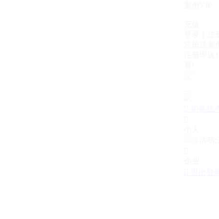
案例VIP
充值
登录｜注
注册送案例
注册即送1
看!

切换状

个人

企业

退出登