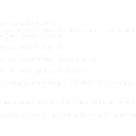
_user_nick_name || '未登录'}}
nt_user_id}} | {{user_header_box_info.user_area}} | {{user_header_b
der_box_info.collect_count || 0}}
der_box_info.follow_count || 0}}
der_box_info.upload_design_resource_count || 0}}
der_box_info.un_read_message_count || 0}}
_expired_box.type == 'design' ? '方案' : '案例' }}VIP
仅剩{{ show_exp
sign_member_info.is_vip > 0 && content_vip_info?.is_content_
}
 design_member_info?.is_vip > 0 && content_vip_info?.is_content_