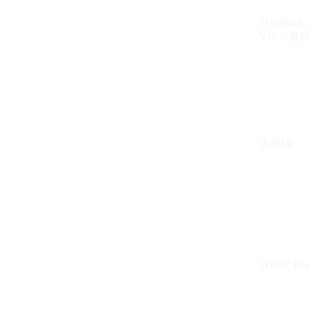
{{content_
VIP：有效期至
去升级
{{user_hea