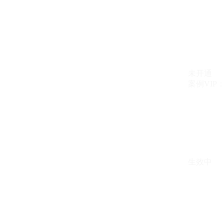
未开通
案例VIP：{{ c
生效中