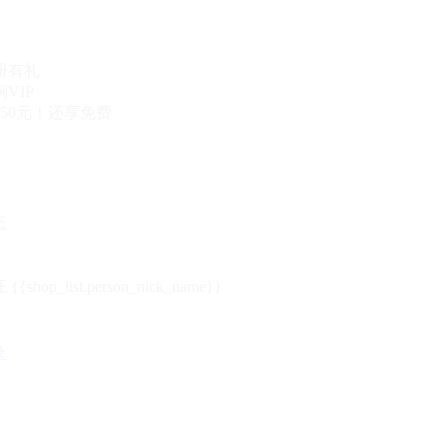
册有礼
VIP
50元！还享免费
态
{{shop_list.person_nick_name}}
录