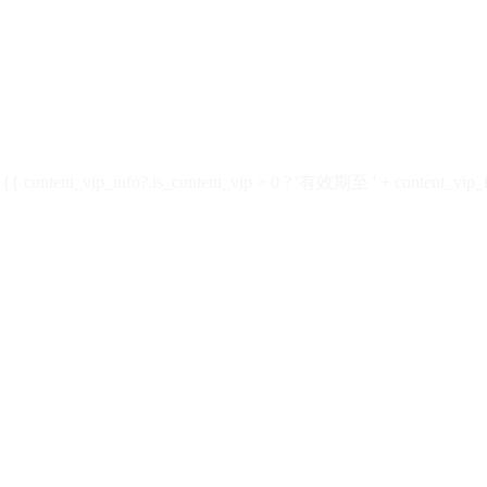
ontent_vip_info?.is_content_vip > 0 ? '有效期至 ' + content_vip_inf