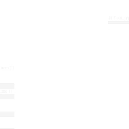
{{ float_
 : item }}
title }}