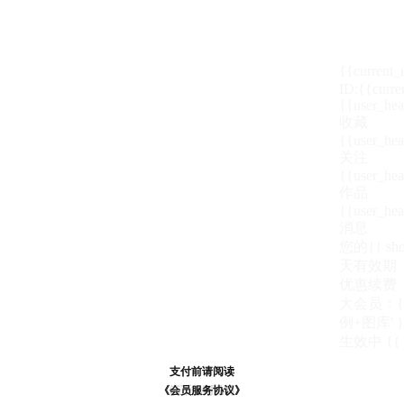
{{current
ID:{{curre
{{user_hea
收藏
{{user_hea
关注
{{user_hea
作品
{{user_hea
消息
您的{{ show
天
有效期
优惠续费
大会员：{{ de
例+图库' }
生效中
{{
支付前请阅读
支付前请阅读
《汪币规则说明》
《会员服务协议》