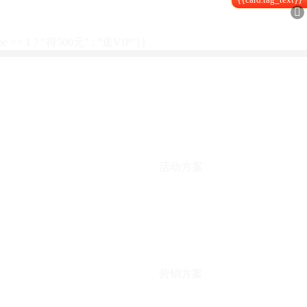

type == 1 ? "得500元" : "送VIP"}}
活动方案
营销方案