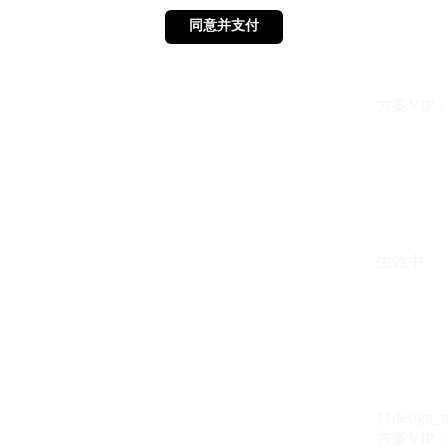
同意并支付
同意并支付
方案VIP：{{ 
生效中
{{design_
方案VIP：