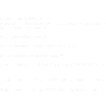
_user_nick_name || '未登录'}}
nt_user_id}} | {{user_header_box_info.user_area}} | {{user_header_b
der_box_info.collect_count || 0}}
der_box_info.follow_count || 0}}
der_box_info.upload_design_resource_count || 0}}
der_box_info.un_read_message_count || 0}}
_expired_box.type == 'design' ? '方案' : '案例' }}VIP
仅剩{{ show_exp
sign_member_info.is_vip > 0 && content_vip_info?.is_content_
}
 design_member_info?.is_vip > 0 && content_vip_info?.is_content_