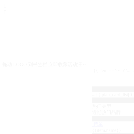


拖动 LOGO 到书签栏 立即收藏活动汪～
{{ item == '···' ? '...'
# {{ plan_card_list[0].
热门类型
近期热门品牌
榜单
{{item.name}}