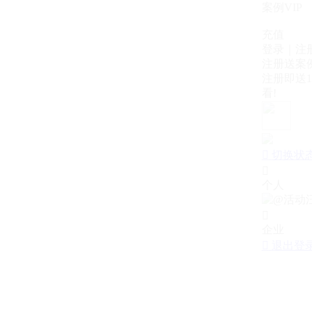
案例VIP
充值
登录｜注
注册送案例
注册即送1
看!

切换状

个人

企业

退出登