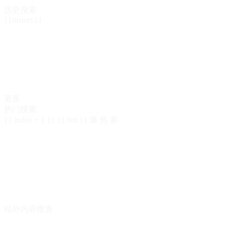
历史搜索
{{history}}
更多
热门搜索
{{ index + 1 }}
{{ hot }}
爆
热
新
站外内容搜查