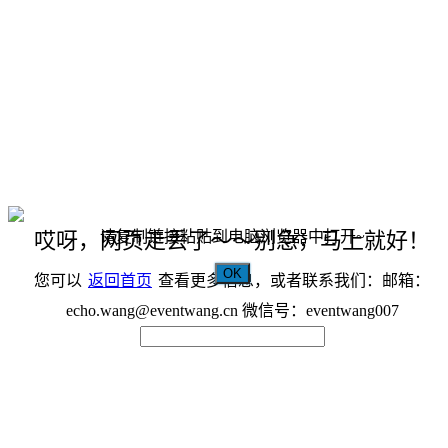
请复制链接粘贴到电脑浏览器中打开~
哎呀，网页走丢了～～别急，马上就好！
OK
您可以
返回首页
查看更多信息，或者联系我们：邮箱：
echo.wang@eventwang.cn 微信号：eventwang007