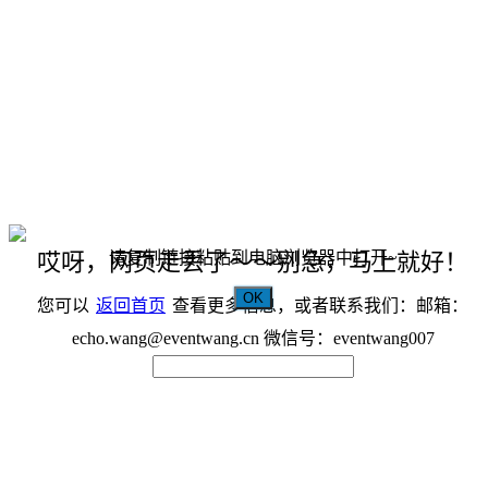
请复制链接粘贴到电脑浏览器中打开~
哎呀，网页走丢了～～别急，马上就好！
OK
您可以
返回首页
查看更多信息，或者联系我们：邮箱：
echo.wang@eventwang.cn 微信号：eventwang007