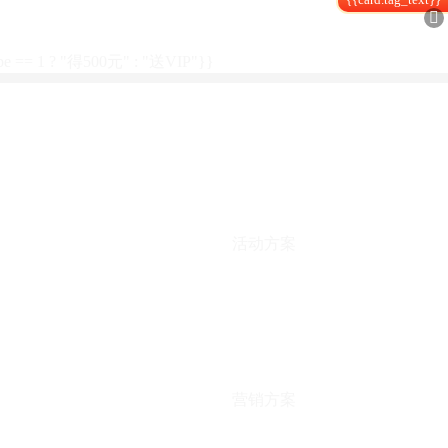

type == 1 ? "得500元" : "送VIP"}}
活动方案
营销方案