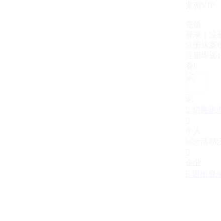
案例VIP
充值
登录｜注
注册送案例
注册即送1
看!

切换状

个人

企业

退出登