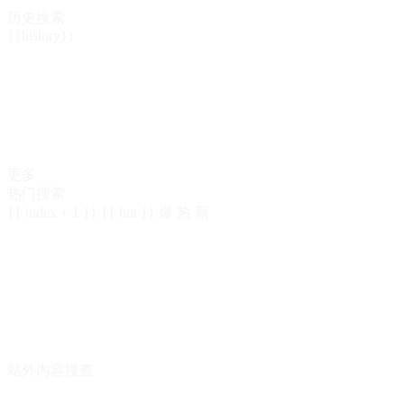
历史搜索
{{history}}
更多
热门搜索
{{ index + 1 }}
{{ hot }}
爆
热
新
站外内容搜查