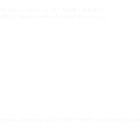
vip_info?.is_content_vip > 0 ? '去续费' : '未开通' }}
 {{ design_member_info.expired_time_show }}
der_box_info.balance_gold > 99999 ? '99999+' : user_header_box_