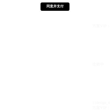
同意并支付
同意并支付
方案VIP：{{ 
生效中
{{design_
方案VIP：