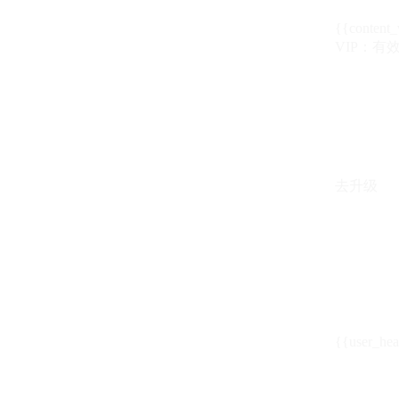
{{content_
VIP：有效期至
去升级
{{user_hea