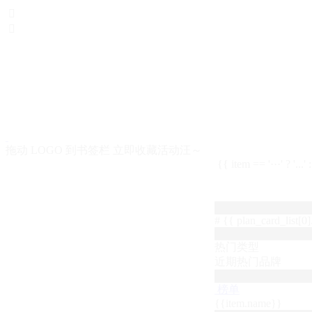


拖动 LOGO 到书签栏 立即收藏活动汪～
{{ item == '···' ? '...'
# {{ plan_card_list[0].
热门类型
近期热门品牌
榜单
{{item.name}}