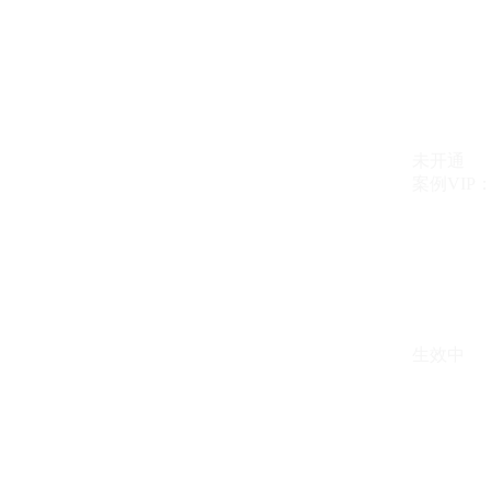
未开通
案例VIP：{{ c
生效中