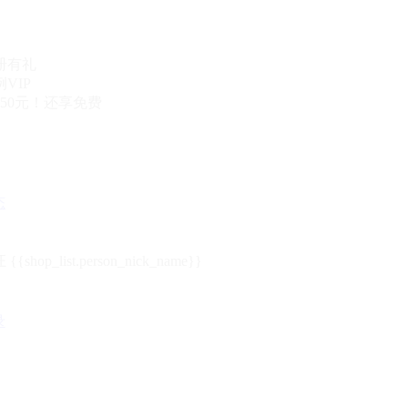
册有礼
VIP
50元！还享免费
态
{{shop_list.person_nick_name}}
录