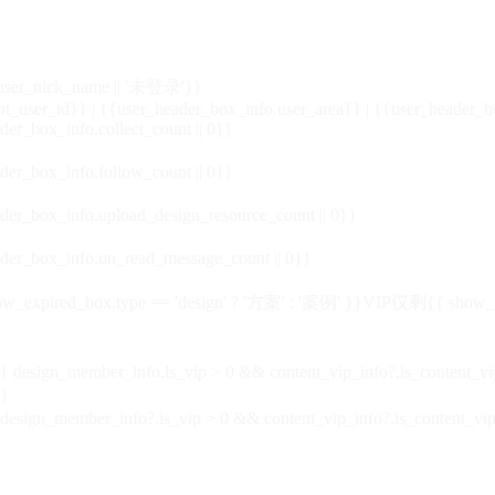
_user_nick_name || '未登录'}}
nt_user_id}} | {{user_header_box_info.user_area}} | {{user_header_b
der_box_info.collect_count || 0}}
der_box_info.follow_count || 0}}
der_box_info.upload_design_resource_count || 0}}
der_box_info.un_read_message_count || 0}}
_expired_box.type == 'design' ? '方案' : '案例' }}VIP
仅剩{{ show_exp
sign_member_info.is_vip > 0 && content_vip_info?.is_content_
}
 design_member_info?.is_vip > 0 && content_vip_info?.is_content_