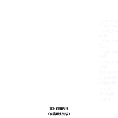
{{current
ID:{{curre
{{user_hea
收藏
{{user_hea
关注
{{user_hea
作品
{{user_hea
消息
您的{{ show
天
有效期
优惠续费
大会员：{{ de
例+图库' }
生效中
{{
支付前请阅读
支付前请阅读
《汪币规则说明》
《会员服务协议》