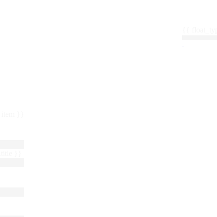
{{ float_
 : item }}
title }}