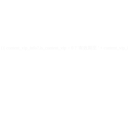
ontent_vip_info?.is_content_vip > 0 ? '有效期至 ' + content_vip_inf