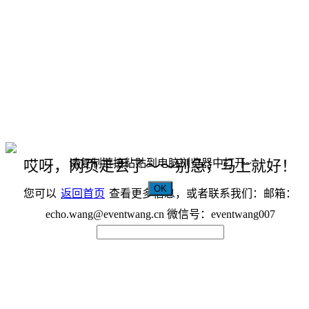
请复制链接粘贴到电脑浏览器中打开~
哎呀，网页走丢了～～别急，马上就好！
OK
您可以
返回首页
查看更多信息，或者联系我们：邮箱：
echo.wang@eventwang.cn 微信号：eventwang007