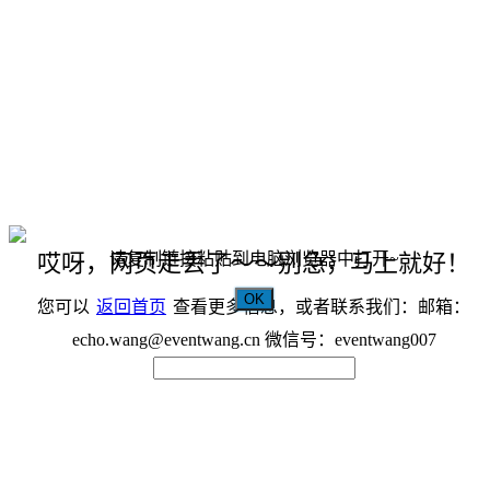
请复制链接粘贴到电脑浏览器中打开~
哎呀，网页走丢了～～别急，马上就好！
OK
您可以
返回首页
查看更多信息，或者联系我们：邮箱：
echo.wang@eventwang.cn 微信号：eventwang007