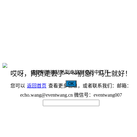
请复制链接粘贴到电脑浏览器中打开~
哎呀，网页走丢了～～别急，马上就好！
OK
您可以
返回首页
查看更多信息，或者联系我们：邮箱：
echo.wang@eventwang.cn 微信号：eventwang007