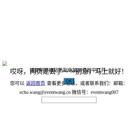
请复制链接粘贴到电脑浏览器中打开~
哎呀，网页走丢了～～别急，马上就好！
OK
您可以
返回首页
查看更多信息，或者联系我们：邮箱：
echo.wang@eventwang.cn 微信号：eventwang007