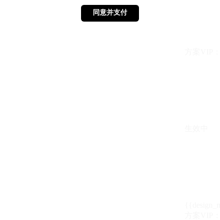
同意并支付
同意并支付
方案VIP：{{ 
生效中
{{design_
方案VIP：