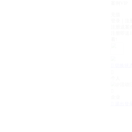
案例VIP
充值
登录｜注
注册送案例
注册即送1
看!

切换状

个人

企业

退出登