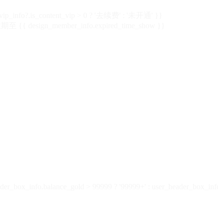
vip_info?.is_content_vip > 0 ? '去续费' : '未开通' }}
 {{ design_member_info.expired_time_show }}
der_box_info.balance_gold > 99999 ? '99999+' : user_header_box_