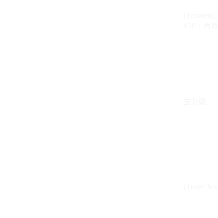
{{content_
VIP：有效期至
去升级
{{user_hea