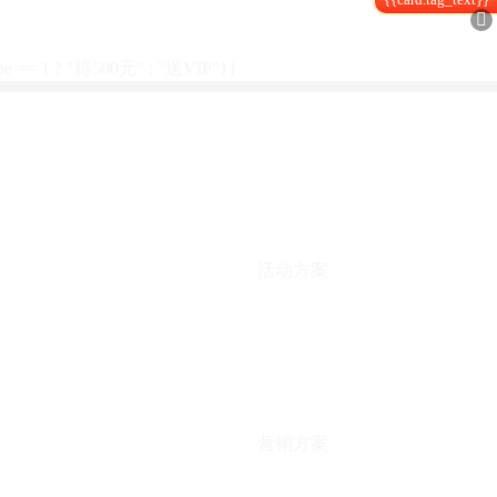

type == 1 ? "得500元" : "送VIP"}}
活动方案
营销方案