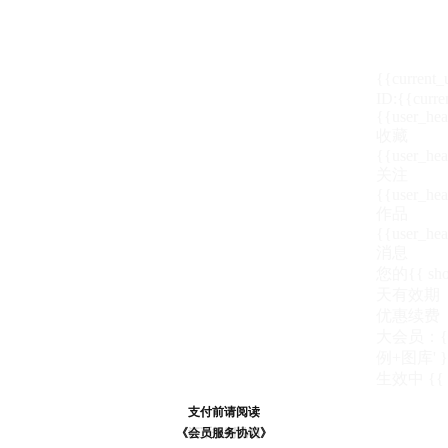
{{current
ID:{{curre
{{user_hea
收藏
{{user_hea
关注
{{user_hea
作品
{{user_hea
消息
您的{{ show
天
有效期
优惠续费
大会员：{{ de
例+图库' }
生效中
{{
支付前请阅读
支付前请阅读
《汪币规则说明》
《会员服务协议》