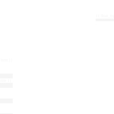
{{ float_
 : item }}
title }}