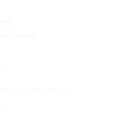
册有礼
VIP
50元！还享免费
态
{{shop_list.person_nick_name}}
录