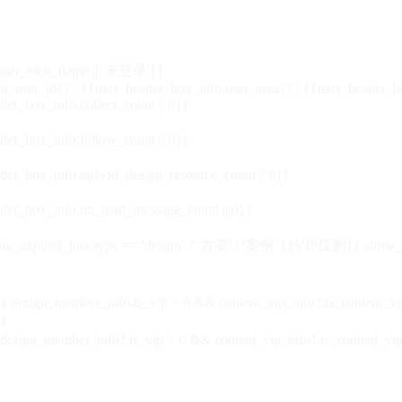
_user_nick_name || '未登录'}}
nt_user_id}} | {{user_header_box_info.user_area}} | {{user_header_b
der_box_info.collect_count || 0}}
der_box_info.follow_count || 0}}
der_box_info.upload_design_resource_count || 0}}
der_box_info.un_read_message_count || 0}}
_expired_box.type == 'design' ? '方案' : '案例' }}VIP
仅剩{{ show_exp
sign_member_info.is_vip > 0 && content_vip_info?.is_content_
}
 design_member_info?.is_vip > 0 && content_vip_info?.is_content_