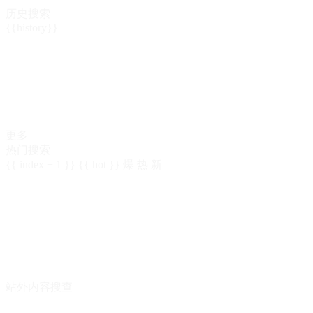
历史搜索
{{history}}
更多
热门搜索
{{ index + 1 }}
{{ hot }}
爆
热
新
站外内容搜查