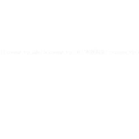
ontent_vip_info?.is_content_vip > 0 ? '有效期至 ' + content_vip_inf