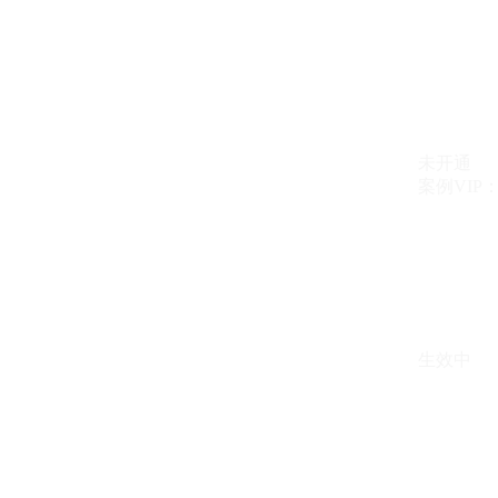
未开通
案例VIP：{{ c
生效中