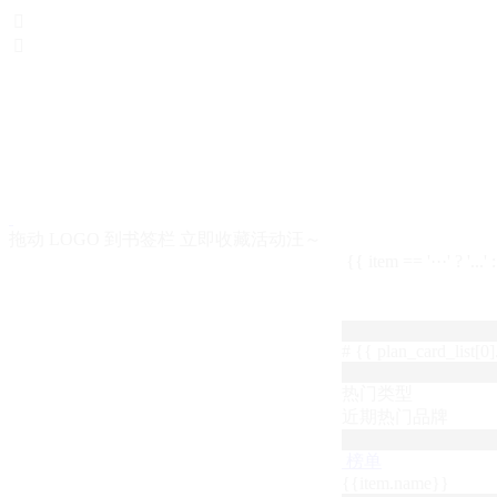


拖动 LOGO 到书签栏 立即收藏活动汪～
{{ item == '···' ? '...'
# {{ plan_card_list[0].
热门类型
近期热门品牌
榜单
{{item.name}}