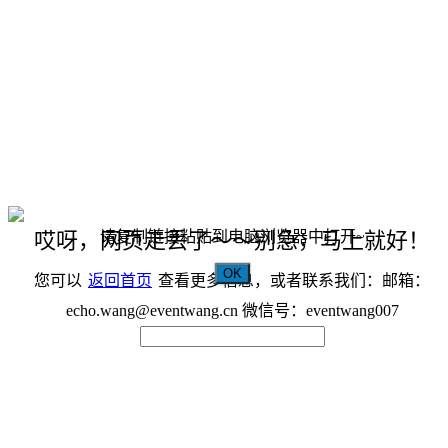
请复制链接粘贴到电脑浏览器中打开~
哎呀，网页走丢了～～别急，马上就好！
OK
您可以
返回首页
查看更多信息，或者联系我们：邮箱：
echo.wang@eventwang.cn 微信号：eventwang007