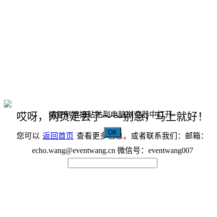
请复制链接粘贴到电脑浏览器中打开~
哎呀，网页走丢了～～别急，马上就好！
OK
您可以
返回首页
查看更多信息，或者联系我们：邮箱：
echo.wang@eventwang.cn 微信号：eventwang007