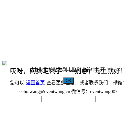
请复制链接粘贴到电脑浏览器中打开~
哎呀，网页走丢了～～别急，马上就好！
OK
您可以
返回首页
查看更多信息，或者联系我们：邮箱：
echo.wang@eventwang.cn 微信号：eventwang007