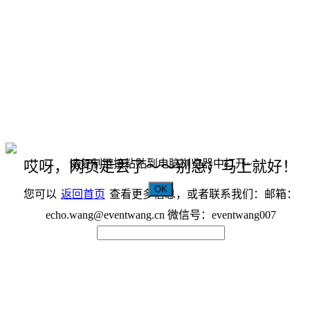
请复制链接粘贴到电脑浏览器中打开~
哎呀，网页走丢了～～别急，马上就好！
OK
您可以
返回首页
查看更多信息，或者联系我们：邮箱：
echo.wang@eventwang.cn 微信号：eventwang007