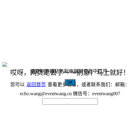
请复制链接粘贴到电脑浏览器中打开~
哎呀，网页走丢了～～别急，马上就好！
OK
您可以
返回首页
查看更多信息，或者联系我们：邮箱：
echo.wang@eventwang.cn 微信号：eventwang007